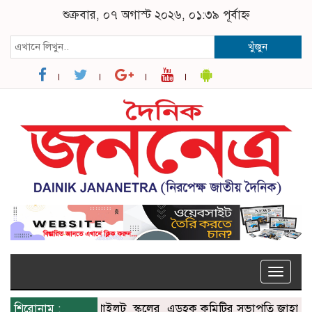
শুক্রবার, ০৭ অগাস্ট ২০২৬, ০১:৩৯ পূর্বাহ্ন
খুঁজুন
Toggle
naviga
মোহনগঞ্জের পাইলট স্কুলের এডহক কমিটির সভাপতি জাহাঙ্গীর আল
শিরোনাম :