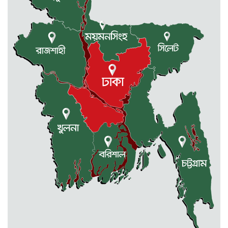
বৃক্ষরোপণ কর্মসূচী
মোহনগঞ্জ উপজেলা স্বাস্থ্য কম্প্লেক্স
কর্মকর্তা ডা. মোমেনুল এর অকাল মৃত্যু
নেত্রকোণায় মেরিট কেয়ার
অর্গানাইজেশনের উদ্যোগে ফ্রি মেডিক্যাল
ক্যাম্প অনুষ্ঠিত
মোহনগঞ্জ স্বাস্থ্য কমপ্লেক্সের ১২ জন
ডাক্তারকে কৈফিয়ত তলব
বারহাট্টায় ৪৫টি ভারতীয় টায়ার জব্দ,
গ্রেফতার ১