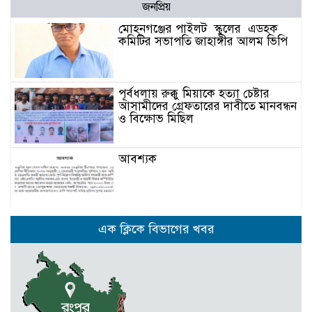
জনপ্রিয়
মোহনগঞ্জের পাইলট স্কুলের এডহক
কমিটির সভাপতি জাহাঙ্গীর আলম ভিপি
পূর্বধলায় রুক্কু মিয়াকে হত্যা চেষ্টার
আসামীদের গ্রেফতারের দাবীতে মানবন্ধন
ও বিক্ষোভ মিছিল
আবশ্যক
নেত্রকোনার দুর্গাপুরে ৬৩ বোতল
এক ক্লিকে বিভাগের খবর
ভারতীয় মদসহ আটক -২
কেন্দুয়ায় ফাইভ ব্রাদার্স সোশাল
ওয়েলফেয়ার এসোসিয়েশনের উদ্যোগে