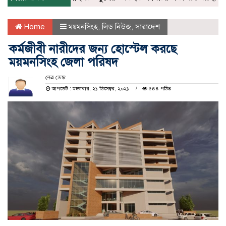
Home
ময়মনসিংহ
,
লিড নিউজ
,
সারাদেশ
কর্মজীবী নারীদের জন্য হোস্টেল করছে
ময়মনসিংহ জেলা পরিষদ
নেত্র ডেস্ক:
আপডেট : মঙ্গলবার, ২১ ডিসেম্বর, ২০২১
৫৪৪ পঠিত