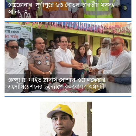
নেত্রকোনার দুর্গাপুরে ৬৩ বোতল ভারতীয় মদসহ
আটক -২
কেন্দুয়ায় ফাইভ ব্রাদার্স সোশাল ওয়েলফেয়ার
এসোসিয়েশনের উদ্যোগে বৃক্ষরোপণ কর্মসূচী