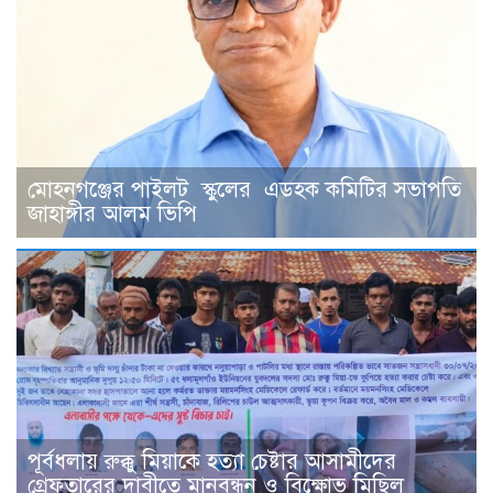
মোহনগঞ্জের পাইলট স্কুলের এডহক কমিটির সভাপতি
জাহাঙ্গীর আলম ভিপি
পূর্বধলায় রুক্কু মিয়াকে হত্যা চেষ্টার আসামীদের
গ্রেফতারের দাবীতে মানবন্ধন ও বিক্ষোভ মিছিল