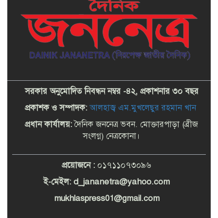
সরকার অনুমোদিত নিবন্ধন নম্বর -৪২, প্রকাশনার ৩০ বছর
প্রকাশক ও সম্পাদক:
আলহাজ্ব এম.মুখলেছুর রহমান খান
প্রধান কার্যালয়:
দৈনিক জননেত্র ভবন. মোক্তারপাড়া (ব্রীজ
সংলগ্ন) নেত্রকোনা।
প্রয়োজনে :
০১৭১১০৭৩০৯৬
ই-মেইল: d_
jananetra@yahoo.com
mukhlaspress01@gmail.com