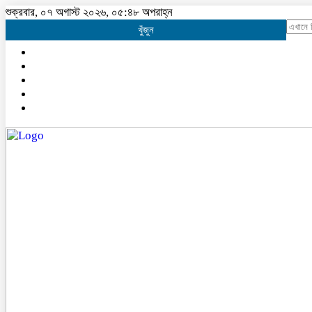
শুক্রবার, ০৭ অগাস্ট ২০২৬, ০৫:৪৮ অপরাহ্ন
খুঁজুন