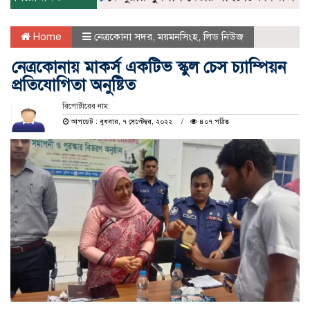
Home
নেত্রকোনা সদর
,
ময়মনসিংহ
,
লিড নিউজ
নেত্রকোনায় মাকর্স একটিভ স্কুল চেস চ্যাম্পিয়ন
প্রতিযোগিতা অনুষ্টিত
রিপোর্টারের নাম:
আপডেট : বুধবার, ৭ সেপ্টেম্বর, ২০২২
৪০৭ পঠিত