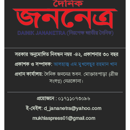
সরকার অনুমোদিত নিবন্ধন নম্বর -৪২, প্রকাশনার ৩০ বছর
প্রকাশক ও সম্পাদক:
আলহাজ্ব এম.মুখলেছুর রহমান খান
প্রধান কার্যালয়:
দৈনিক জননেত্র ভবন. মোক্তারপাড়া (ব্রীজ
সংলগ্ন) নেত্রকোনা।
প্রয়োজনে :
০১৭১১০৭৩০৯৬
ই-মেইল: d_
jananetra@yahoo.com
mukhlaspress01@gmail.com