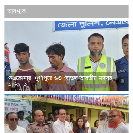
আবশ্যক
নেত্রকোনার দুর্গাপুরে ৬৩ বোতল ভারতীয় মদসহ
আটক -২