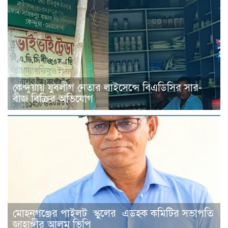
কেন্দুয়ায় যুবলীগ নেতার লাইসেন্সে বিএডিসির সার-
বীজ বিক্রির অভিযোগ
মোহনগঞ্জের পাইলট স্কুলের এডহক কমিটির সভাপতি
জাহাঙ্গীর আলম ভিপি