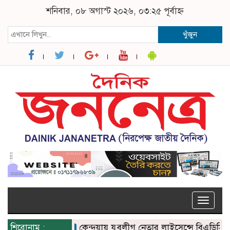
শনিবার, ০৮ অগাস্ট ২০২৬, ০৩:২৫ পূর্বাহ্ন
খুঁজুন
Toggle
naviga
শিরোনাম :
কেন্দুয়ায় যুবলীগ নেতার লাইসেন্সে বিএডিসির সার