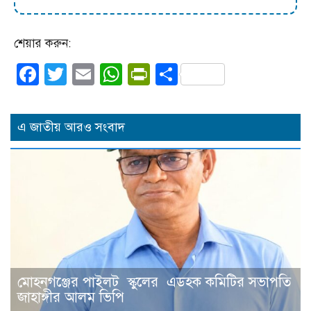
শেয়ার করুন:
Facebook
Twitter
Email
WhatsApp
PrintFriendly
Share
এ জাতীয় আরও সংবাদ
মোহনগঞ্জের পাইলট স্কুলের এডহক কমিটির সভাপতি
জাহাঙ্গীর আলম ভিপি