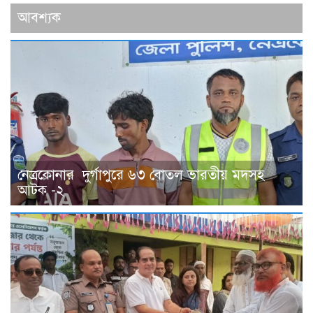
আবশ্যক
নেত্রকোনার দুর্গাপুরে ৬৩ বোতল ভারতীয় মদসহ
আটক -২