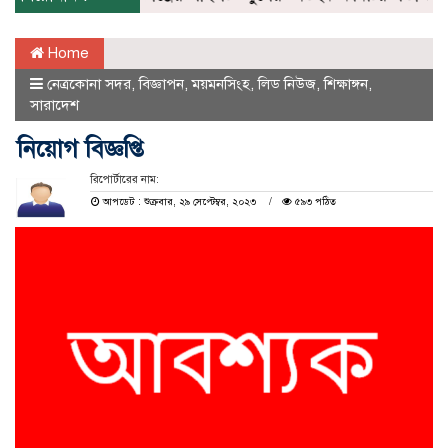
Home
নেত্রকোনা সদর
,
বিজ্ঞাপন
,
ময়মনসিংহ
,
লিড নিউজ
,
শিক্ষাঙ্গন
,
সারাদেশ
নিয়োগ বিজ্ঞপ্তি
রিপোর্টারের নাম:
আপডেট : শুক্রবার, ২৯ সেপ্টেম্বর, ২০২৩
৫৯৩ পঠিত