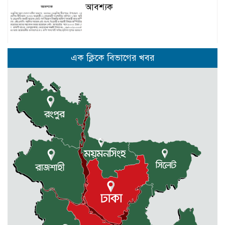
আবশ্যক
নেত্রকোনার দুর্গাপুরে ৬৩ বোতল
এক ক্লিকে বিভাগের খবর
ভারতীয় মদসহ আটক -২
কেন্দুয়ায় ফাইভ ব্রাদার্স সোশাল
ওয়েলফেয়ার এসোসিয়েশনের উদ্যোগে
বৃক্ষরোপণ কর্মসূচী
মোহনগঞ্জ উপজেলা স্বাস্থ্য কম্প্লেক্স
কর্মকর্তা ডা. মোমেনুল এর অকাল মৃত্যু
নেত্রকোণায় মেরিট কেয়ার
অর্গানাইজেশনের উদ্যোগে ফ্রি মেডিক্যাল
ক্যাম্প অনুষ্ঠিত