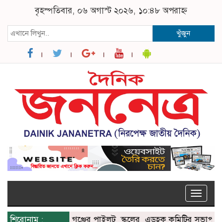
বৃহস্পতিবার, ০৬ অগাস্ট ২০২৬, ১০:৪৮ অপরাহ্ন
খুঁজুন
Toggle
naviga
শিরোনাম :
মোহনগঞ্জের পাইলট স্কুলের এডহক কমিটির সভাপতি জাহা