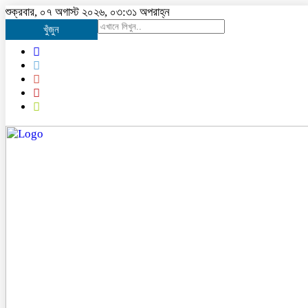
শুক্রবার, ০৭ অগাস্ট ২০২৬, ০৩:৩১ অপরাহ্ন
খুঁজুন