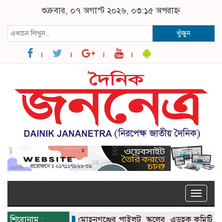
শুক্রবার, ০৭ অগাস্ট ২০২৬, ০৩:১৫ অপরাহ্ন
খুঁজুন
Toggle
naviga
শিরোনাম :
মোহনগঞ্জের পাইলট স্কুলের এডহক কমিটির সভাপত