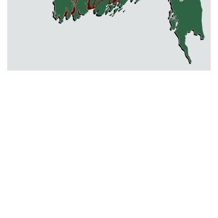
বারহাট্টায় ৪৫টি ভারতীয় টায়ার জব্দ,
গ্রেফতার ১
মোহনগঞ্জ স্বাস্থ্য কমপ্লেক্সের আউটডোর
বন্ধ ॥ ৭ ডাক্তারকে শোকজ