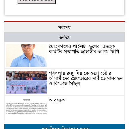
সর্বশেষ
জনপ্রিয়
মোহনগঞ্জের পাইলট স্কুলের এডহক
কমিটির সভাপতি জাহাঙ্গীর আলম ভিপি
পূর্বধলায় রুক্কু মিয়াকে হত্যা চেষ্টার
আসামীদের গ্রেফতারের দাবীতে মানবন্ধন
ও বিক্ষোভ মিছিল
আবশ্যক
নেত্রকোনার দুর্গাপুরে ৬৩ বোতল