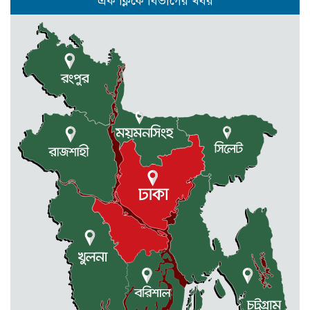
এক ক্লিকে বিভাগের খবর
ভারতীয় মদসহ আটক -২
কেন্দুয়ায় ফাইভ ব্রাদার্স সোশাল
ওয়েলফেয়ার এসোসিয়েশনের উদ্যোগে
বৃক্ষরোপণ কর্মসূচী
মোহনগঞ্জ উপজেলা স্বাস্থ্য কম্প্লেক্স
কর্মকর্তা ডা. মোমেনুল এর অকাল মৃত্যু
নেত্রকোণায় মেরিট কেয়ার
অর্গানাইজেশনের উদ্যোগে ফ্রি মেডিক্যাল
ক্যাম্প অনুষ্ঠিত
মোহনগঞ্জ স্বাস্থ্য কমপ্লেক্সের ১২ জন
ডাক্তারকে কৈফিয়ত তলব