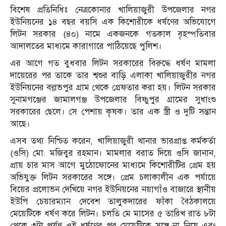
বিশেষ প্রতিনিধিঃ নেত্রকোনার খালিয়াজুরী উপজেলার নগর
ইউনিয়নের ১৪ বছর বয়সি এক কিশোরীকে ধর্ষণের অভিযোগে
লিটন সরকার (৪০) নামে একজনকে গতকাল বৃহস্পতিবার
আদালতের মাধ্যমে কারাগারে পাঠিয়েছে পুলিশ।
এর আগে গত বুধবার লিটন সরকারের বিরুদ্ধে ধর্ষণ মামলা
দায়েরের পর তাকে তার শ্বশুর বাড়ি এলাকা খালিয়াজুরীর নগর
ইউনিয়নের বল্লভপুর গ্রাম থেকে গ্রেফতার করা হয়। লিটন সরকার
সুনামগঞ্জের জামালগঞ্জ উপজেলার বিষ্ণুপুর গ্রামের সুধাংশু
সরকারের ছেলে। সে পেশায় কৃষক। তার এক স্ত্রী ও দুটি সন্তান
আছে।
এসব তথ্য নিশ্চিত করেন, খালিয়াজুরী থানার ভারপ্রাপ্ত কর্মকর্তা
(ওসি) মো. মজিবুর রহমান। মামলার বরাত দিয়ে ওসি জানান,
প্রায় চার মাস আগে মুঠোফোনের মাধ্যমে কিশোরীটির প্রেম হয়
অভিযুক্ত লিটন সরকারের সঙ্গে। প্রেম চলাকালীন এক পর্যায়ে
বিয়ের প্রলোভন দেখিয়ে নগর ইউনিয়নের নয়াগাঁও বাজারে স্থানীয়
ইউপি চেয়ারম্যান দেবেশ তালুকদারের ফাঁকা বৈঠকালয়ে
মেয়েটিকে ধর্ষণ করে লিটন। চলতি মে মাসের ৫ তারিখ রাত ৮টা
থেকে ৩টা পর্যন্ত ওই ধর্ষণের পর মেয়েটিকে সঙ্গে না নিয়ে এবং