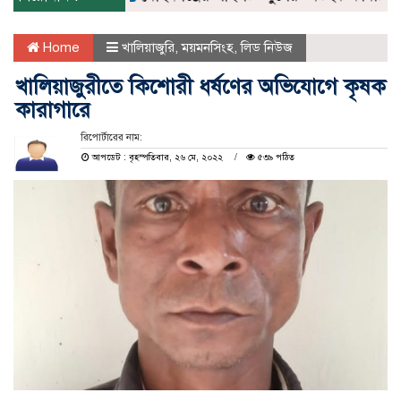
Home
খালিয়াজুরি
,
ময়মনসিংহ
,
লিড নিউজ
খালিয়াজুরীতে কিশোরী ধর্ষণের অভিযোগে কৃষক
কারাগারে
রিপোর্টারের নাম:
আপডেট : বৃহস্পতিবার, ২৬ মে, ২০২২
৫৩৯ পঠিত