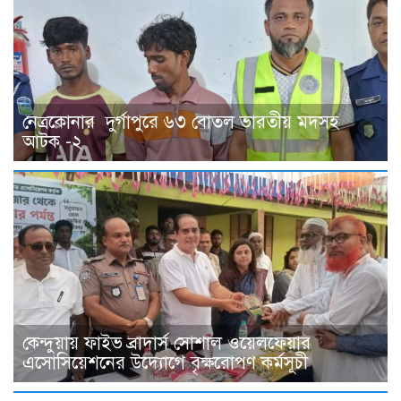
নেত্রকোনার দুর্গাপুরে ৬৩ বোতল ভারতীয় মদসহ
আটক -২
কেন্দুয়ায় ফাইভ ব্রাদার্স সোশাল ওয়েলফেয়ার
এসোসিয়েশনের উদ্যোগে বৃক্ষরোপণ কর্মসূচী