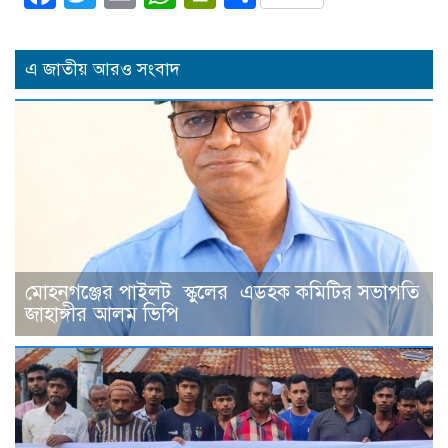
এ জাতীয় আরও সংবাদ
মোহনগঞ্জের পাইলট স্কুলের এডহক কমিটির সভাপতি
জাহাঙ্গীর আলম ভিপি