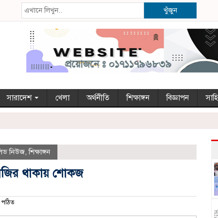
খুঁজুন
সারাদেশ
খেলা
অর্থনীতি
শিক্ষাঙ্গন
বিজ্ঞাপন
সাহি
লিড নিউজ
,
শিক্ষাঙ্গন
় হাজির থাকায় শোকজ
 পঠিত