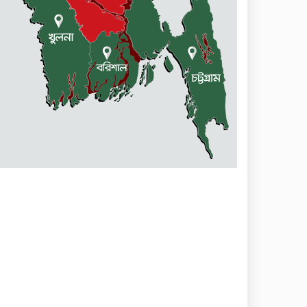
বারহাট্টায় ৪৫টি ভারতীয় টায়ার
জব্দ, গ্রেফতার ১
মোহনগঞ্জ স্বাস্থ্য কমপ্লেক্সের
আউটডোর বন্ধ ॥ ৭ ডাক্তারকে
শোকজ
বিক্রয় করা হবে