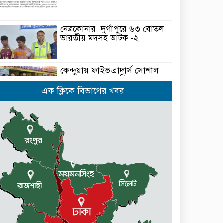
নেত্রকোনার দুর্গাপুরে ৬৩ বোতল
ভারতীয় মদসহ আটক -২
কেন্দুয়ায় ফাইভ ব্রাদার্স সোশাল
ওয়েলফেয়ার এসোসিয়েশনের
উদ্যোগে বৃক্ষরোপণ কর্মসূচী
এক ক্লিকে বিভাগের খবর
মোহনগঞ্জ উপজেলা স্বাস্থ্য কম্প্লেক্স
কর্মকর্তা ডা. মোমেনুল এর অকাল
মৃত্যু
নেত্রকোণায় মেরিট কেয়ার
অর্গানাইজেশনের উদ্যোগে ফ্রি
মেডিক্যাল ক্যাম্প অনুষ্ঠিত
মোহনগঞ্জ স্বাস্থ্য কমপ্লেক্সের ১২ জন
ডাক্তারকে কৈফিয়ত তলব