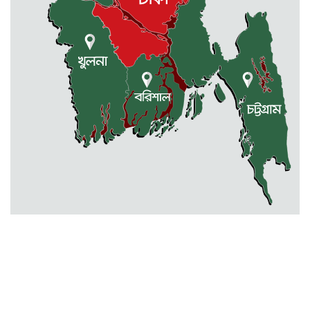
ডাক্তারকে কৈফিয়ত তলব
বারহাট্টায় ৪৫টি ভারতীয় টায়ার জব্দ,
গ্রেফতার ১
মোহনগঞ্জ স্বাস্থ্য কমপ্লেক্সের আউটডোর
বন্ধ ॥ ৭ ডাক্তারকে শোকজ
বিক্রয় করা হবে