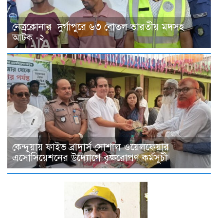
নেত্রকোনার দুর্গাপুরে ৬৩ বোতল ভারতীয় মদসহ
আটক -২
কেন্দুয়ায় ফাইভ ব্রাদার্স সোশাল ওয়েলফেয়ার
এসোসিয়েশনের উদ্যোগে বৃক্ষরোপণ কর্মসূচী