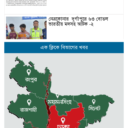
নেত্রকোনার দুর্গাপুরে ৬৩ বোতল
ভারতীয় মদসহ আটক -২
কেন্দুয়ায় ফাইভ ব্রাদার্স সোশাল
এক ক্লিকে বিভাগের খবর
ওয়েলফেয়ার এসোসিয়েশনের উদ্যোগে
বৃক্ষরোপণ কর্মসূচী
মোহনগঞ্জ উপজেলা স্বাস্থ্য কম্প্লেক্স
কর্মকর্তা ডা. মোমেনুল এর অকাল মৃত্যু
নেত্রকোণায় মেরিট কেয়ার
অর্গানাইজেশনের উদ্যোগে ফ্রি মেডিক্যাল
ক্যাম্প অনুষ্ঠিত
মোহনগঞ্জ স্বাস্থ্য কমপ্লেক্সের ১২ জন