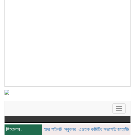
Toggle
navigat
শিরোনাম :
মোহনগঞ্জের পাইলট স্কুলের এডহক কমিটির সভাপতি জাহাঙ্গীর আলম ভি