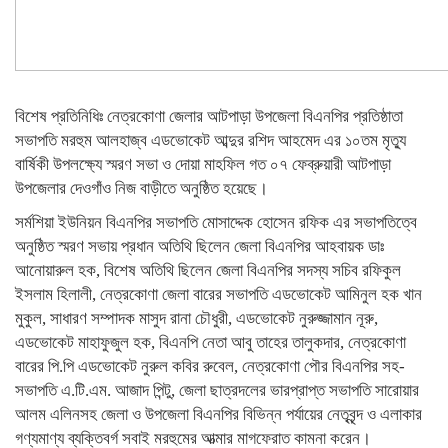
বিশেষ প্রতিনিধিঃ নেত্রকোণা জেলার আটপাড়া উপজেলা বিএনপির প্রতিষ্ঠাতা
সভাপতি মরহুম আলহাজ্ব এডভোকেট আব্দুর রশিদ আহমেদ এর ১০তম মৃত্যু
বার্ষিকী উপলক্ষ্যে স্মরণ সভা ও দোয়া মাহফিল গত ০৭ ফেব্রুয়ারী আটপাড়া
উপজেলার দেওগাঁও নিজ বাড়ীতে অনুষ্ঠিত হয়েছে।
সর্মশিয়া ইউনিয়ন বিএনপির সভাপতি মোসাদ্দেক হোসেন রফিক এর সভাপতিত্বে
অনুষ্ঠিত স্মরণ সভায় প্রধান অতিথি ছিলেন জেলা বিএনপির আহবায়ক ডাঃ
আনোয়ারুল হক, বিশেষ অতিথি ছিলেন জেলা বিএনপির সদস্য সচিব রফিকুল
ইসলাম হিলালী, নেত্রকোণা জেলা বারের সভাপতি এডভোকেট আমিনুল হক খান
মুকুল, সাধারণ সম্পাদক মাসুদ রানা চৌধুরী, এডভোকেট নুরুজ্জামান নূরু,
এডভোকেট মাহাফুজুল হক, বিএনপি নেতা আবু তাহের তালুকদার, নেত্রকোণা
বারের পি.পি এডভোকেট নুরুল কবির রুবেল, নেত্রকোণা পৌর বিএনপির সহ-
সভাপতি এ.টি.এম. আজাদ পিন্টু, জেলা ছাত্রদলের ভারপ্রাপ্ত সভাপতি সারোয়ার
আলম এলিনসহ জেলা ও উপজেলা বিএনপির বিভিন্ন পর্যায়ের নেতৃবৃন্দ ও এলাকার
গণ্যমাণ্য ব্যক্তিবর্গ সবাই মরহুমের আত্মার মাগফেরাত কামনা করেন।