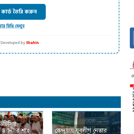
ার্ড তৈরি করুন
হার বিধি দেখুন
 | Developed by
Shahin
dly
িউটিসির
 ড্যানী’র শাহ্
কেন্দুয়ায় যুবলীগ নেতার