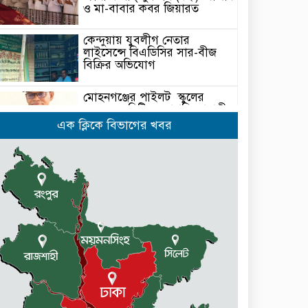
ও মা-বাবার কবর জিয়ারত
কেন্দুয়ায় যুবলীগ নেতার
লাইসেন্সে বিএডিসির সার-বীজ
বিক্রির অভিযোগ
মোহনগঞ্জের পাইলট স্কুলের
এডহক কমিটির সভাপতি জাহাঙ্গীর
আলম ভিপি
এক ক্লিকে বিভাগের খবর
পূর্বধলায় রুক্কু মিয়াকে হত্যা চেষ্টার
আসামীদের গ্রেফতারের দাবীতে
মানবন্ধন ও বিক্ষোভ মিছিল
আবশ্যক
নেত্রকোনার দুর্গাপুরে ৬৩ বোতল
ভারতীয় মদসহ আটক -২