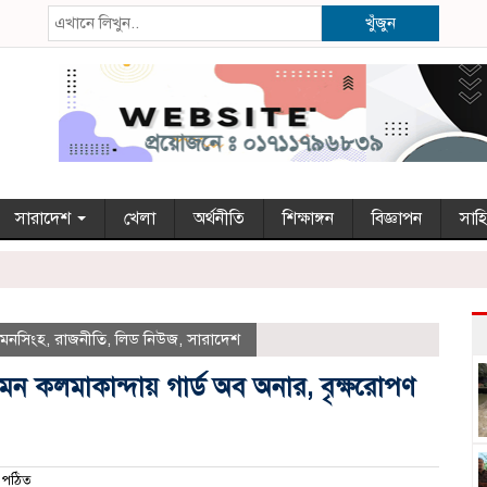
খুঁজুন
সারাদেশ
খেলা
অর্থনীতি
শিক্ষাঙ্গন
বিজ্ঞাপন
সাহি
়মনসিংহ
,
রাজনীতি
,
লিড নিউজ
,
সারাদেশ
আগমন কলমাকান্দায় গার্ড অব অনার, বৃক্ষরোপণ
 পঠিত