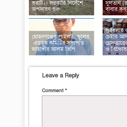
ভরাট।। সরকারি নির্দেশে
সুলতান (
অপসারণ শুরু
বাবার কব
পূর্বধলায় র
মোহনগঞ্জের পাইলট স্কুলের
চেষ্টার আ
এডহক কমিটির সভাপতি
গ্রেফতারে
জাহাঙ্গীর আলম ভিপি
ও বিক্ষো
Leave a Reply
Comment
*