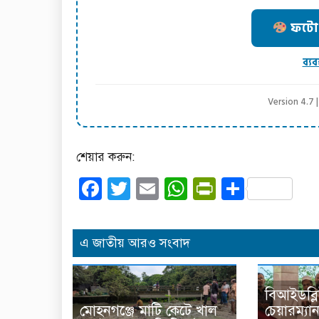
ফটো ক
ব্যব
Version 4.7
শেয়ার করুন:
Facebook
Twitter
Email
WhatsApp
PrintFrien
Share
এ জাতীয় আরও সংবাদ
বিআইডব্ল
মোহনগঞ্জে মাটি কেটে খাল
চেয়ারম্যান