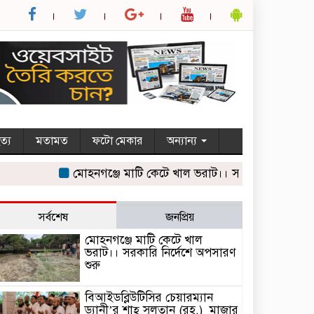
ত্য
মতামত
ফটো মেকার
অন্যান্য
মোহনগঞ্জে মাটি কেটে খাল ভরাট।। সরকারি নির্দেশে অপসারণ 
সর্বশেষ
জনপ্রিয়
মোহনগঞ্জে মাটি কেটে খাল
ভরাট।। সরকারি নির্দেশে অপসারণ
শুরু
বিআইডব্লিউটিসির চেয়ারম্যান
ড্যানী’র শাহ্ সুলতান (রহ.) মাজার