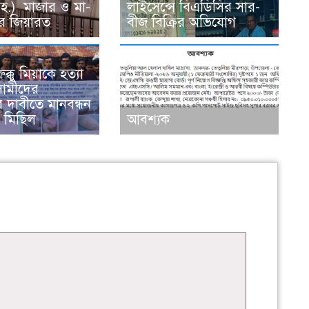
রহ.) মাজার ও মা-
লাইসেন্সে বিএডিসির সার-
র জিয়ারত
বীজ বিক্রির অভিযোগ
ুক্কু মিয়াকে হত্যা
সামীদের
র দাবীতে মানবন্ধন
ভ মিছিল
আবশ্যক