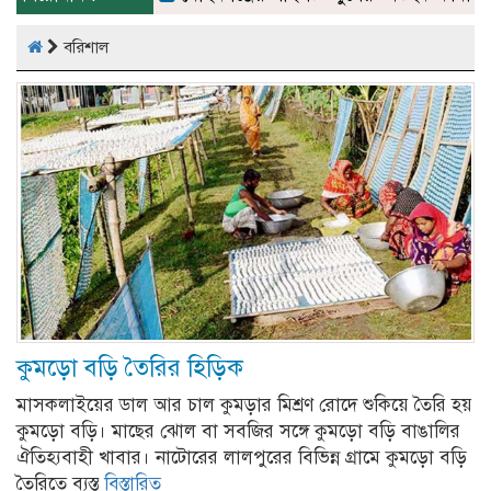
বরিশাল
কুমড়ো বড়ি তৈরির হিড়িক
মাসকলাইয়ের ডাল আর চাল কুমড়ার মিশ্রণ রোদে শুকিয়ে তৈরি হয়
কুমড়ো বড়ি। মাছের ঝোল বা সবজির সঙ্গে কুমড়ো বড়ি বাঙালির
ঐতিহ্যবাহী খাবার। নাটোরের লালপুরের বিভিন্ন গ্রামে কুমড়ো বড়ি
তৈরিতে ব্যস্ত
বিস্তারিত