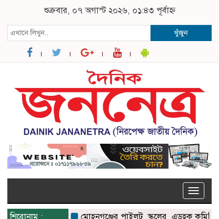
শুক্রবার, ০৭ অগাস্ট ২০২৬, ০১:৪৩ পূর্বাহ্ন
খুঁজুন
Toggle
naviga
শিরোনাম :
মোহনগঞ্জের পাইলট স্কুলের এডহক কমিটির সভ