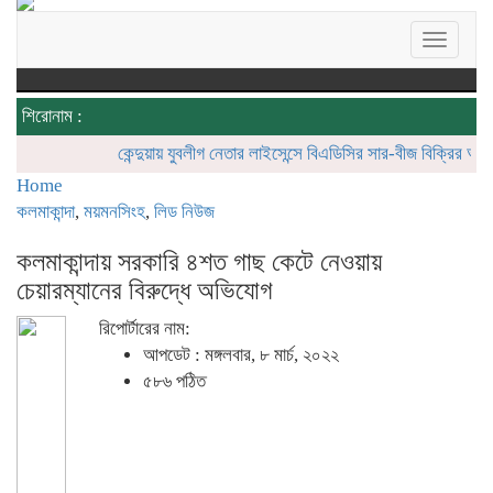
Toggle
navigat
শিরোনাম :
কেন্দুয়ায় যুবলীগ নেতার লাইসেন্সে বিএডিসির সার-বীজ বিক্রির অভিযোগ
মো
Home
কলমাকান্দা
,
ময়মনসিংহ
,
লিড নিউজ
কলমাকান্দায় সরকারি ৪শত গাছ কেটে নেওয়ায়
চেয়ারম্যানের বিরুদ্ধে অভিযোগ
রিপোর্টারের নাম:
আপডেট : মঙ্গলবার, ৮ মার্চ, ২০২২
৫৮৬ পঠিত