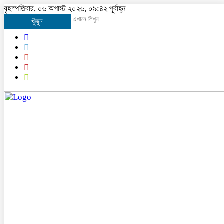
বৃহস্পতিবার, ০৬ অগাস্ট ২০২৬, ০৯:৪২ পূর্বাহ্ন
খুঁজুন