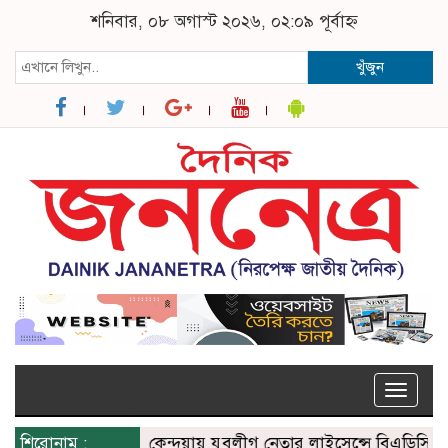
শনিবার, ০৮ অগাস্ট ২০২৬, ০২:০৯ পূর্বাহ্ন
খুঁজুন
Toggle
naviga
শিরোনাম :
কেন্দুয়ায় যুবলীগ নেতার লাইসেন্সে বিএডিসির সার