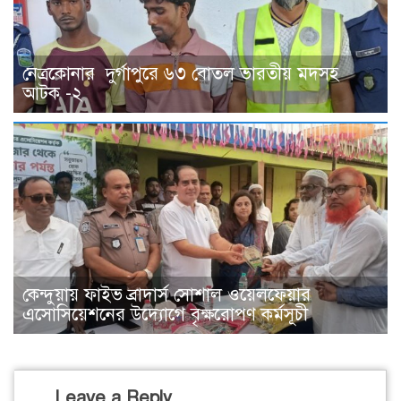
নেত্রকোনার দুর্গাপুরে ৬৩ বোতল ভারতীয় মদসহ
আটক -২
কেন্দুয়ায় ফাইভ ব্রাদার্স সোশাল ওয়েলফেয়ার
এসোসিয়েশনের উদ্যোগে বৃক্ষরোপণ কর্মসূচী
Leave a Reply