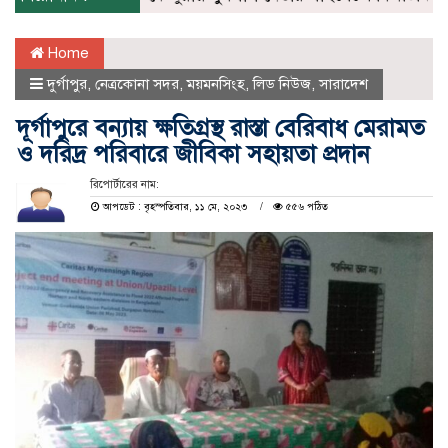
Home
দুর্গাপুর
,
নেত্রকোনা সদর
,
ময়মনসিংহ
,
লিড নিউজ
,
সারাদেশ
দূর্গাপুরে বন্যায় ক্ষতিগ্রস্থ রাস্তা বেরিবাধ মেরামত
ও দরিদ্র পরিবারে জীবিকা সহায়তা প্রদান
রিপোর্টারের নাম:
আপডেট : বৃহস্পতিবার, ১১ মে, ২০২৩
৫৫৬ পঠিত