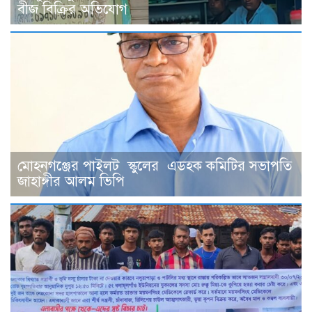
বীজ বিক্রির অভিযোগ
মোহনগঞ্জের পাইলট স্কুলের এডহক কমিটির সভাপতি
জাহাঙ্গীর আলম ভিপি