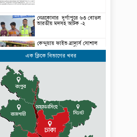
নেত্রকোনার দুর্গাপুরে ৬৩ বোতল
ভারতীয় মদসহ আটক -২
কেন্দুয়ায় ফাইভ ব্রাদার্স সোশাল
ওয়েলফেয়ার এসোসিয়েশনের
উদ্যোগে বৃক্ষরোপণ কর্মসূচী
এক ক্লিকে বিভাগের খবর
মোহনগঞ্জ উপজেলা স্বাস্থ্য কম্প্লেক্স
কর্মকর্তা ডা. মোমেনুল এর অকাল
মৃত্যু
নেত্রকোণায় মেরিট কেয়ার
অর্গানাইজেশনের উদ্যোগে ফ্রি
মেডিক্যাল ক্যাম্প অনুষ্ঠিত
মোহনগঞ্জ স্বাস্থ্য কমপ্লেক্সের ১২ জন
ডাক্তারকে কৈফিয়ত তলব