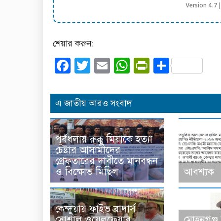
Version 4.7
শেয়ার করুন:
Facebook
Twitter
Email
WhatsApp
PrintFrien
Share
এ জাতীয় আরও সংবাদ
পূর্বধলায় রুক্কু মিয়াকে হত্যা
চেষ্টার আসামীদের
গ্রেফতারের দাবীতে মানবন্ধন
ও বিক্ষোভ মিছিল
আবশ্যক
কেন্দুয়ায় ফাইভ ব্রাদার্স
সোশাল ওয়েলফেয়ার
মোহনগঞ্জ উ