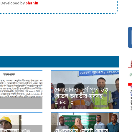
 | Developed by
Shahin
dly
নেত্রকোনার দুর্গাপুরে ৬৩
বোতল ভারতীয় মদসহ
আটক -২
পজেলা স্বাস্থ্য
নেত্রকোণায় মেরিট কেয়ার