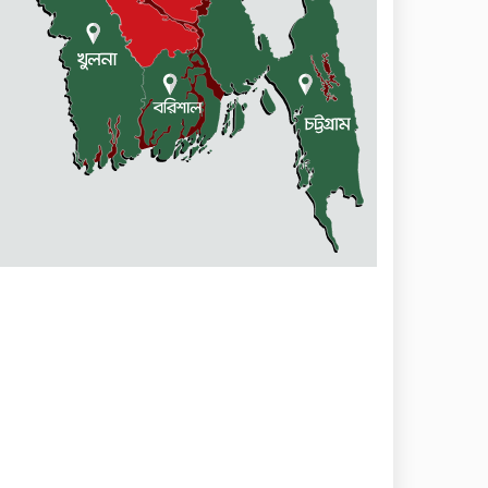
বারহাট্টায় ৪৫টি ভারতীয় টায়ার
জব্দ, গ্রেফতার ১
মোহনগঞ্জ স্বাস্থ্য কমপ্লেক্সের
আউটডোর বন্ধ ॥ ৭ ডাক্তারকে
শোকজ
বিক্রয় করা হবে