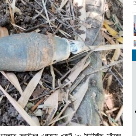
াপুর উপজেলার ভবানীপুর এলাকায় একটি ৬০ মিলিমিটার মর্টারের