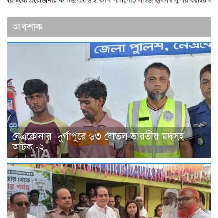
আবশ্যক
নেত্রকোনার দুর্গাপুরে ৬৩ বোতল ভারতীয় মদসহ
আটক -২