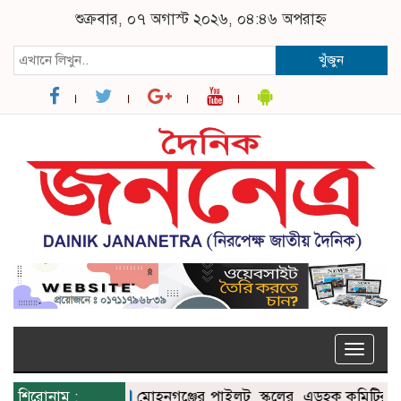
শুক্রবার, ০৭ অগাস্ট ২০২৬, ০৪:৪৬ অপরাহ্ন
খুঁজুন
Toggle
naviga
শিরোনাম :
মোহনগঞ্জের পাইলট স্কুলের এডহক কমিটির সভাপত