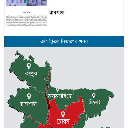
আবশ্যক
নেত্রকোনার দুর্গাপুরে ৬৩ বোতল
এক ক্লিকে বিভাগের খবর
ভারতীয় মদসহ আটক -২
কেন্দুয়ায় ফাইভ ব্রাদার্স সোশাল
ওয়েলফেয়ার এসোসিয়েশনের উদ্যোগে
বৃক্ষরোপণ কর্মসূচী
মোহনগঞ্জ উপজেলা স্বাস্থ্য কম্প্লেক্স
কর্মকর্তা ডা. মোমেনুল এর অকাল মৃত্যু
নেত্রকোণায় মেরিট কেয়ার
অর্গানাইজেশনের উদ্যোগে ফ্রি মেডিক্যাল