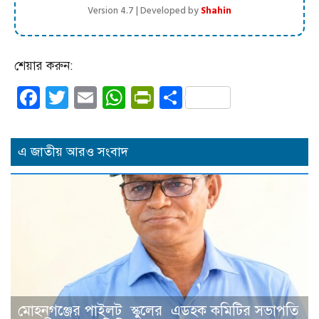
Version 4.7 | Developed by
Shahin
শেয়ার করুন:
Facebook
Twitter
Email
WhatsApp
PrintFriendly
Share
এ জাতীয় আরও সংবাদ
মোহনগঞ্জের পাইলট স্কুলের এডহক কমিটির সভাপতি