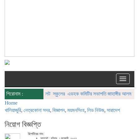
Toggle
naviga
শিরোনাম :
মোহনগঞ্জের পাইলট স্কুলের এডহক কমিটির সভাপতি জাহাঙ্গীর আলম ভিপি
পূর
Home
খালিয়াজুরি
,
নেত্রকোনা সদর
,
বিজ্ঞাপন
,
ময়মনসিংহ
,
লিড নিউজ
,
সারাদেশ
নিয়োগ বিজ্ঞপ্তি
রিপোর্টারের নাম:
আপডেট : রবিবার, ১ জানুয়ারী, ২০২৩