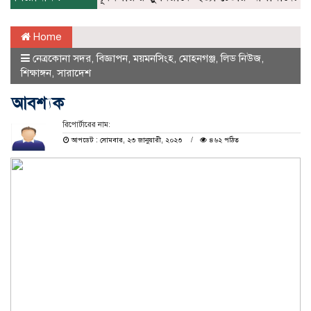
Home
নেত্রকোনা সদর
,
বিজ্ঞাপন
,
ময়মনসিংহ
,
মোহনগঞ্জ
,
লিড নিউজ
,
শিক্ষাঙ্গন
,
সারাদেশ
আবশ্যক
রিপোর্টারের নাম:
আপডেট : সোমবার, ২৩ জানুয়ারী, ২০২৩
৪৬২ পঠিত