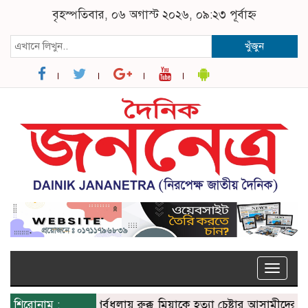
বৃহস্পতিবার, ০৬ অগাস্ট ২০২৬, ০৯:২৩ পূর্বাহ্ন
খুঁজুন
Toggle
naviga
শিরোনাম :
পূর্বধলায় রুক্কু মিয়াকে হত্যা চেষ্টার আসামীদের গ্রেফ