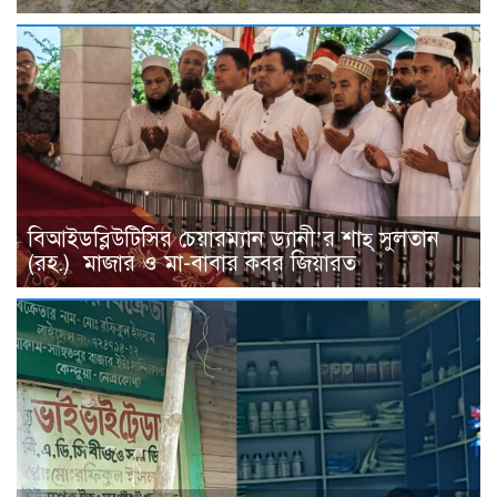
বিআইডব্লিউটিসির চেয়ারম্যান ড্যানী’র শাহ্ সুলতান
(রহ.) মাজার ও মা-বাবার কবর জিয়ারত