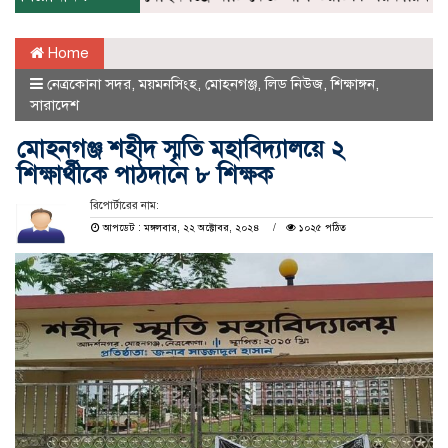
Home
নেত্রকোনা সদর
,
ময়মনসিংহ
,
মোহনগঞ্জ
,
লিড নিউজ
,
শিক্ষাঙ্গন
,
সারাদেশ
মোহনগঞ্জ শহীদ স্মৃতি মহাবিদ্যালয়ে ২
শিক্ষার্থীকে পাঠদানে ৮ শিক্ষক
রিপোর্টারের নাম:
আপডেট : মঙ্গলবার, ২২ অক্টোবর, ২০২৪
১০২৫ পঠিত