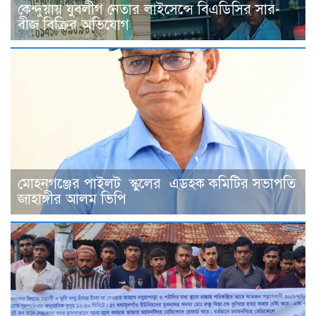
কেন্দুয়ায় যুবলীগ নেতার লাইসেন্সে বিএডিসির সার-
বীজ বিক্রির অভিযোগ
মোহনগঞ্জের পাইলট স্কুলের এডহক কমিটির সভাপতি
জাহাঙ্গীর আলম ভিপি