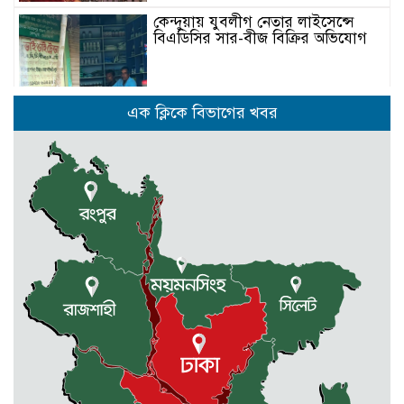
কেন্দুয়ায় যুবলীগ নেতার লাইসেন্সে
বিএডিসির সার-বীজ বিক্রির অভিযোগ
মোহনগঞ্জের পাইলট স্কুলের এডহক
এক ক্লিকে বিভাগের খবর
কমিটির সভাপতি জাহাঙ্গীর আলম ভিপি
পূর্বধলায় রুক্কু মিয়াকে হত্যা চেষ্টার
আসামীদের গ্রেফতারের দাবীতে মানবন্ধন
ও বিক্ষোভ মিছিল
আবশ্যক
নেত্রকোনার দুর্গাপুরে ৬৩ বোতল
ভারতীয় মদসহ আটক -২