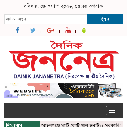
রবিবার, ০৯ অগাস্ট ২০২৬, ০৫:২৬ অপরাহ্ন
খুঁজুন
Toggle
naviga
শিরোনাম :
মোহনগঞ্জে মাটি কেটে খাল ভরাট।। সরকারি নির্দেশে অপ