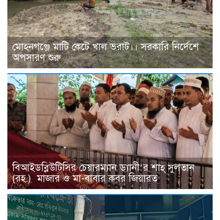
মোহনগঞ্জে মাটি কেটে খাল ভরাট।। সরকারি নির্দেশে
অপসারণ শুরু
বিআইডব্লিউটিসির চেয়ারম্যান ড্যানী’র শাহ্ সুলতান
(রহ.) মাজার ও মা-বাবার কবর জিয়ারত