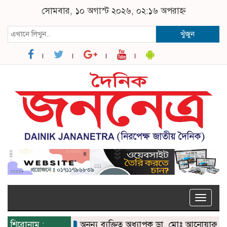
সোমবার, ১০ অগাস্ট ২০২৬, ০২:১৬ অপরাহ্ন
খুঁজুন
Toggle
naviga
শিরোনাম :
অনন্য ব্যক্তিত্ব অধ্যাপক ডা. মোঃ আনোয়ারুল হক 