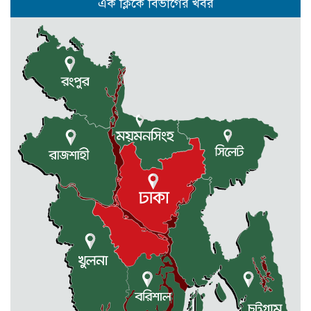
এক ক্লিকে বিভাগের খবর
বিএডিসির সার-বীজ বিক্রির অভিযোগ
মোহনগঞ্জের পাইলট স্কুলের এডহক
কমিটির সভাপতি জাহাঙ্গীর আলম ভিপি
পূর্বধলায় রুক্কু মিয়াকে হত্যা চেষ্টার
আসামীদের গ্রেফতারের দাবীতে মানবন্ধন
ও বিক্ষোভ মিছিল
আবশ্যক
নেত্রকোনার দুর্গাপুরে ৬৩ বোতল
ভারতীয় মদসহ আটক -২