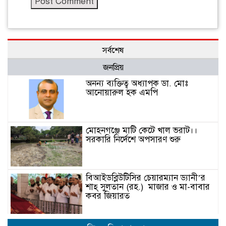
সর্বশেষ
জনপ্রিয়
অনন্য ব্যক্তিত্ব অধ্যাপক ডা. মোঃ
আনোয়ারুল হক এমপি
মোহনগঞ্জে মাটি কেটে খাল ভরাট।।
সরকারি নির্দেশে অপসারণ শুরু
বিআইডব্লিউটিসির চেয়ারম্যান ড্যানী’র
শাহ্ সুলতান (রহ.) মাজার ও মা-বাবার
কবর জিয়ারত
কেন্দুয়ায় যুবলীগ নেতার লাইসেন্সে