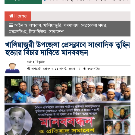
Home
আইন ও অপরাধ
,
খালিয়াজুরি
,
গণমাধ্যম
,
নেত্রকোনা সদর
,
ময়মনসিংহ
,
লিড নিউজ
,
সারাদেশ
খালিয়াজুরী উপজেলা প্রেসক্লাবে সাংবাদিক তুহিন
হত্যার বিচার দাবিতে মানববন্ধন
মো: হাবিবুল্লাহ
আপডেট : সোমবার, ১১ আগস্ট, ২০২৫
৬৭০ পঠিত