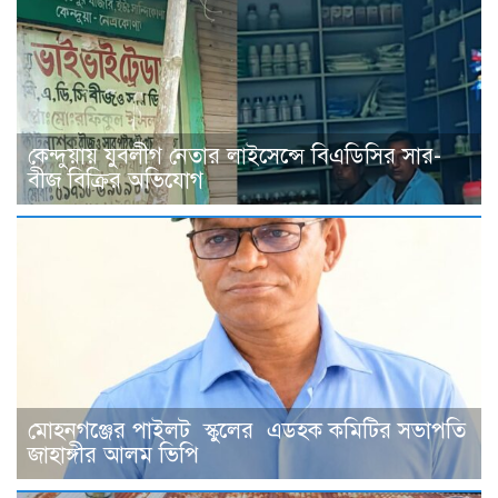
কেন্দুয়ায় যুবলীগ নেতার লাইসেন্সে বিএডিসির সার-
বীজ বিক্রির অভিযোগ
মোহনগঞ্জের পাইলট স্কুলের এডহক কমিটির সভাপতি
জাহাঙ্গীর আলম ভিপি