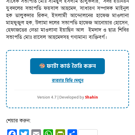
সাবেক সভাপতি মোঃ সামছুল ইসলাম তালুকদার, সদর ইউনিয়ন
যুবদলের সভাপতি ফয়সাল আহমেদ, সাধারণ সম্পাদক মাইনুল
হক তালুকদার রিকন, ইসলামী আন্দোলনের হাফেজ মাওলানা
মাহফুজুল হক, উলামা দলের সভাপতি হাফেজ আনোয়ার হোসেন,
হেফাজতের নেতা মাওলানা ইয়াছিন আল ইমদাদ ও ছাত্র শিবির
সভাপতি মোঃ রাসেল আহমেদসহ গণ্যমান্য ব্যক্তিবর্গ।
ফটো কার্ড তৈরি করুন
ব্যবহার বিধি দেখুন
Version 4.7 | Developed by
Shahin
শেয়ার করুন:
Facebook
Twitter
Email
WhatsApp
PrintFriendly
Share