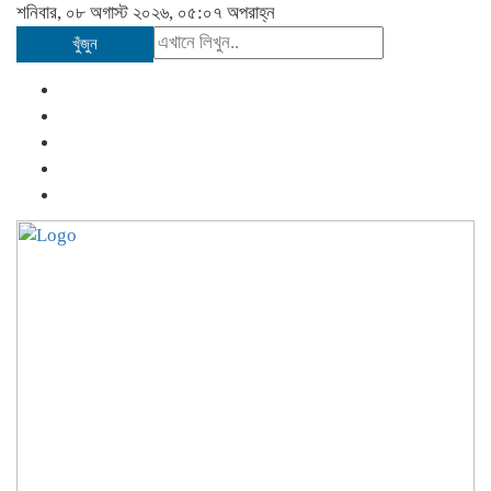
শনিবার, ০৮ অগাস্ট ২০২৬, ০৫:০৭ অপরাহ্ন
খুঁজুন