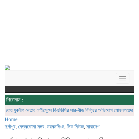
Toggle
navigat
শিরোনাম :
ায় যুবলীগ নেতার লাইসেন্সে বিএডিসির সার-বীজ বিক্রির অভিযোগ
মোহনগঞ্জের পাইলট স্
Home
দুর্গাপুর
,
নেত্রকোনা সদর
,
ময়মনসিংহ
,
লিড নিউজ
,
সারাদেশ