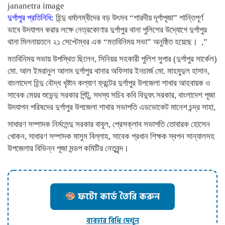
jananetra image
দুর্গাপুর প্রতিনিধি:
হিন্দু ধর্মালম্বীদের বড় উৎসব “শারদীয় দূর্গাপূজা” শান্তিপূর্ণ
ভাবে উদযাপন করার লক্ষে নেত্রকোণার দুর্গাপুর থানা পুলিশের উদ্যোগে দুর্গাপুর
থানা মিলনায়তনে ২১ সেপ্টেম্বর এক “মতবিনিময় সভা” অনুষ্ঠিত হয়েছে। ,”
মতবিনিময় সভায় উপস্থিত ছিলেন, সিনিয়র সহকারী পুলিশ সুপার (দুর্গাপুর সার্কেল)
মো. আল ইমরানুল আলম দুর্গাপুর থানার অফিসার ইনচার্জ মো. মাহমুদুল হাসান,
বাংলাদেশ হিন্দু বৌদ্ধ খৃষ্টান কল্যাণ ফ্রন্টের দুর্গাপুর উপজেলা শাখার আহবায়ক ও
সাবেক মেয়র শুভেন্দু সরকার পিন্টু, সদস্য সচিব কবি বিদ্যুৎ সরকার, বাংলাদেশ পূজা
উদযাপন পরিষদের দুর্গাপুর উপজেলা শাখার সভাপতি এডভোকেট মানেশ চন্দ্র সাহা,
সাধারণ সম্পাদক নির্মলেন্দু সরকার বাবুল, প্রেসক্লাব সভাপতি তোবারক হোসেন
খোকন, সাধারণ সম্পাদক মাসুম বিল্লাহ, সাবেক প্রধান শিক্ষক স্বপন সান্যালসহ
উপজেলার বিভিন্ন পূজা মন্ডপ কমিটির নেতৃবৃন্দ।
ফটো কার্ড তৈরি করুন
ব্যবহার বিধি দেখুন