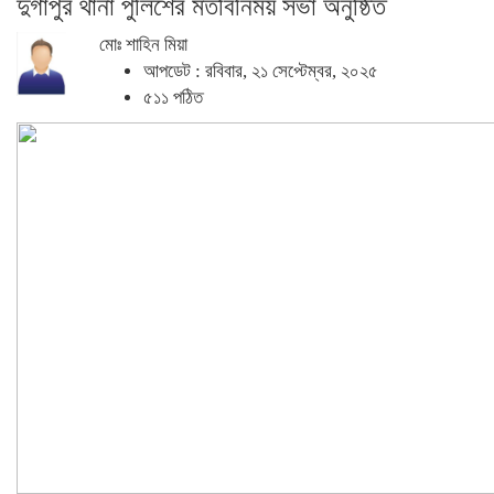
দুর্গাপুর থানা পুলিশের মতবিনিময় সভা অনুষ্ঠিত
মোঃ শাহিন মিয়া
আপডেট : রবিবার, ২১ সেপ্টেম্বর, ২০২৫
৫১১ পঠিত