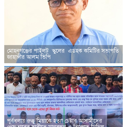
মোহনগঞ্জের পাইলট স্কুলের এডহক কমিটির সভাপতি
জাহাঙ্গীর আলম ভিপি
পূর্বধলায় রুক্কু মিয়াকে হত্যা চেষ্টার আসামীদের