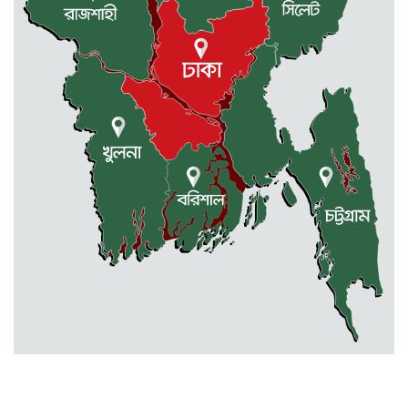
ও বিক্ষোভ মিছিল
আবশ্যক
নেত্রকোনার দুর্গাপুরে ৬৩ বোতল
ভারতীয় মদসহ আটক -২
কেন্দুয়ায় ফাইভ ব্রাদার্স সোশাল
ওয়েলফেয়ার এসোসিয়েশনের উদ্যোগে
বৃক্ষরোপণ কর্মসূচী
মোহনগঞ্জ উপজেলা স্বাস্থ্য কম্প্লেক্স
কর্মকর্তা ডা. মোমেনুল এর অকাল মৃত্যু