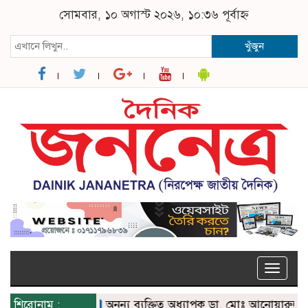
সোমবার, ১০ অগাস্ট ২০২৬, ১০:৩৬ পূর্বাহ্ন
খুঁজুন
Toggle
naviga
শিরোনাম :
অনন্য ব্যক্তিত্ব অধ্যাপক ডা. মোঃ আনোয়ারুল হক এ