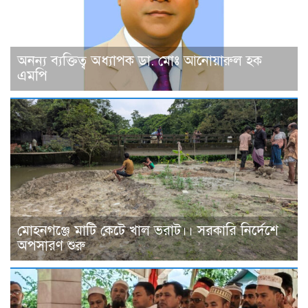
অনন্য ব্যক্তিত্ব অধ্যাপক ডা. মোঃ আনোয়ারুল হক
এমপি
মোহনগঞ্জে মাটি কেটে খাল ভরাট।। সরকারি নির্দেশে
অপসারণ শুরু