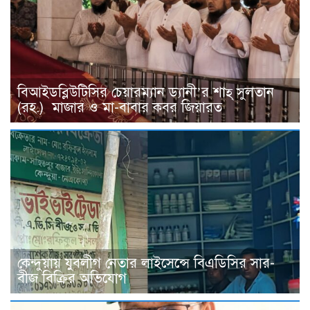
বিআইডব্লিউটিসির চেয়ারম্যান ড্যানী’র শাহ্ সুলতান
(রহ.) মাজার ও মা-বাবার কবর জিয়ারত
কেন্দুয়ায় যুবলীগ নেতার লাইসেন্সে বিএডিসির সার-
বীজ বিক্রির অভিযোগ