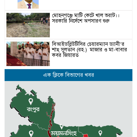
মোহনগঞ্জে মাটি কেটে খাল ভরাট।।
সরকারি নির্দেশে অপসারণ শুরু
বিআইডব্লিউটিসির চেয়ারম্যান ড্যানী’র
শাহ্ সুলতান (রহ.) মাজার ও মা-বাবার
কবর জিয়ারত
কেন্দুয়ায় যুবলীগ নেতার লাইসেন্সে
এক ক্লিকে বিভাগের খবর
বিএডিসির সার-বীজ বিক্রির অভিযোগ
মোহনগঞ্জের পাইলট স্কুলের এডহক
কমিটির সভাপতি জাহাঙ্গীর আলম ভিপি
পূর্বধলায় রুক্কু মিয়াকে হত্যা চেষ্টার
আসামীদের গ্রেফতারের দাবীতে মানবন্ধন