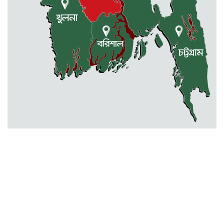
বারহাট্টায় ৪৫টি ভারতীয় টায়ার জব্দ,
গ্রেফতার ১
মোহনগঞ্জ স্বাস্থ্য কমপ্লেক্সের আউটডোর
বন্ধ ॥ ৭ ডাক্তারকে শোকজ
বিক্রয় করা হবে