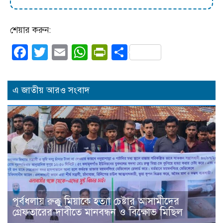
শেয়ার করুন:
Facebook
Twitter
Email
WhatsApp
PrintFriendly
Share
এ জাতীয় আরও সংবাদ
পূর্বধলায় রুক্কু মিয়াকে হত্যা চেষ্টার আসামীদের
গ্রেফতারের দাবীতে মানবন্ধন ও বিক্ষোভ মিছিল