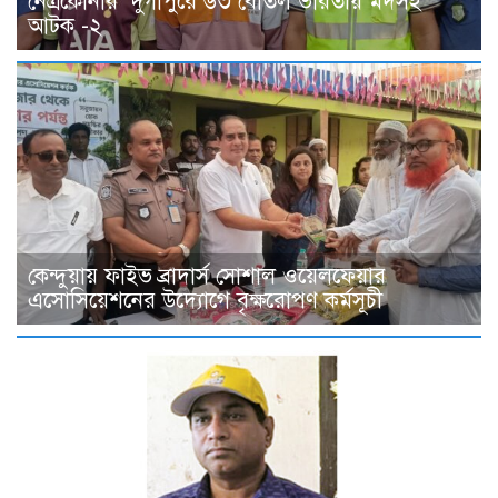
নেত্রকোনার দুর্গাপুরে ৬৩ বোতল ভারতীয় মদসহ
আটক -২
কেন্দুয়ায় ফাইভ ব্রাদার্স সোশাল ওয়েলফেয়ার
এসোসিয়েশনের উদ্যোগে বৃক্ষরোপণ কর্মসূচী