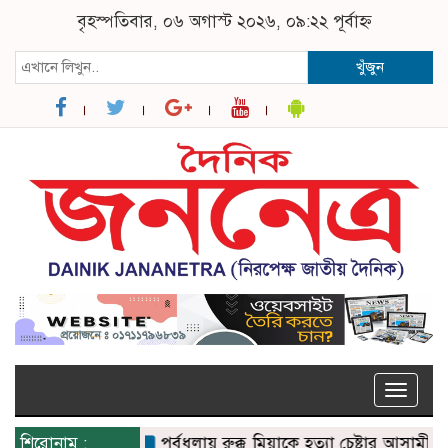
বৃহস্পতিবার, ০৬ অগাস্ট ২০২৬, ০৯:২২ পূর্বাহ্ন
খুঁজুন
Toggle
naviga
শিরোনাম :
পূর্বধলায় রুক্কু মিয়াকে হত্যা চেষ্টার আসামীদের 