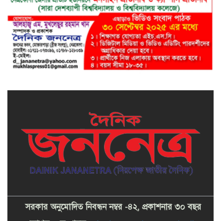
সরকার অনুমোদিত নিবন্ধন নম্বর -৪২, প্রকাশনার ৩০ বছর