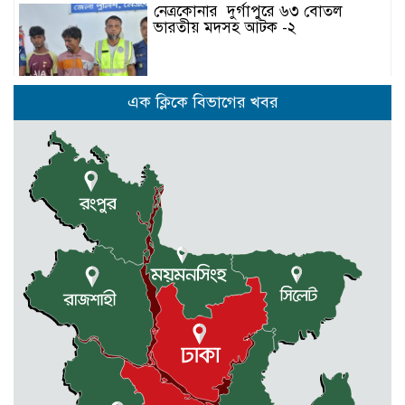
নেত্রকোনার দুর্গাপুরে ৬৩ বোতল
ভারতীয় মদসহ আটক -২
কেন্দুয়ায় ফাইভ ব্রাদার্স সোশাল
এক ক্লিকে বিভাগের খবর
ওয়েলফেয়ার এসোসিয়েশনের উদ্যোগে
বৃক্ষরোপণ কর্মসূচী
মোহনগঞ্জ উপজেলা স্বাস্থ্য কম্প্লেক্স
কর্মকর্তা ডা. মোমেনুল এর অকাল মৃত্যু
নেত্রকোণায় মেরিট কেয়ার
অর্গানাইজেশনের উদ্যোগে ফ্রি মেডিক্যাল
ক্যাম্প অনুষ্ঠিত
মোহনগঞ্জ স্বাস্থ্য কমপ্লেক্সের ১২ জন
ডাক্তারকে কৈফিয়ত তলব