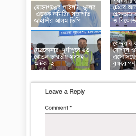
পূর্বধলায় র
মোহনগঞ্জের পাইলট স্কুলের
চেষ্টার আ
এডহক কমিটির সভাপতি
গ্রেফতারে
জাহাঙ্গীর আলম ভিপি
ও বিক্ষো
কেন্দুয়ায় ফ
নেত্রকোনার দুর্গাপুরে ৬৩
সোশাল ও
বোতল ভারতীয় মদসহ
এসোসিয়ে
আটক -২
বৃক্ষরোপণ 
Leave a Reply
Comment
*