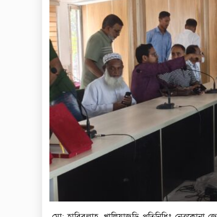
মো: হাবিবুল্লাহ, খালিয়াজুড়ি প্রতিনিধিঃ নেত্রকোনা