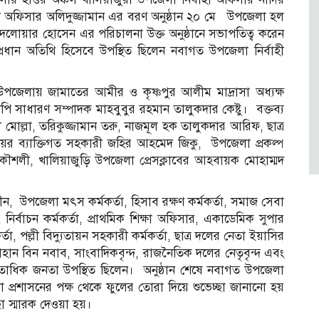
ী অফিসার অলিদুজ্জামান এর বরণ অনুষ্ঠান ২০ মে উপজেলা হল
দেলোয়ার হোসেন এর পরিচালনা উক্ত অনুষ্ঠানে সভাপতিত্ব করেন
রধান অতিথি হিসেবে উপস্থিত ছিলেন নবাগত উপজেলা নির্বাহী
উপজেলায় জামাতের আমীর ও কৃষ্ণপুর আলীম মাদ্রাসা অধ্যক্ষ
 সাধারণ সম্পাদক মাহবুবুর রহমান তালুকদার কেষ্টু। বক্তব্য
মোল্লা, তরিকুজ্জামান তরু, নাজমূল হক তালুকদার আরিফ, ছাত্র
র ব্যাক্তিগত সহকারী জহির আহমেদ জিকু, উপজেলা প্রকল্প
্য প্রকৌশলী, খালিয়াজুড়ি উপজেলা প্রেসক্লাবের আহবায়ক মোহাম্মদ
্দীন, উপজেলা মৎস কর্মকর্তা, হিসাব রক্ষণ কর্মকর্তা, সমাজ সেবা
কর্তা, নির্বাচন কর্মকর্তা, প্রাথমিক শিক্ষা অফিসার, একাডেমিক সুপার
্তা, পল্লী বিদ্যুতায়ন সহকারী কর্মকর্তা, ছাত্র দলের নেতা ইয়াসির
ান বিন নবাব, সাংবাদিকবৃন্দ, রাজনৈতিক দলের নেতৃবৃন্দ এবং
রায় শতাধিক জনতা উপস্থিত ছিলেন। অনুষ্ঠান শেষে নবাগত উপজেলা
া প্রশাসনের পক্ষ থেকে ফুলের তোরা দিয়ে শুভেচ্ছা জানানো হয়
ছা স্মারক দেওয়া হয়।