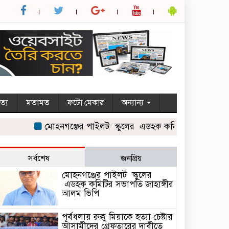
ত্য
মতামত
ফটো মেকার
অন্যান্য
মোহনগঞ্জের পাইলট স্কুলের এডহক কমিটির সভাপতি জাহাঙ্গ
সর্বশেষ
জনপ্রিয়
মোহনগঞ্জের পাইলট স্কুলের
এডহক কমিটির সভাপতি জাহাঙ্গীর
আলম ভিপি
পূর্বধলায় রুক্কু মিয়াকে হত্যা চেষ্টার
আসামীদের গ্রেফতারের দাবীতে