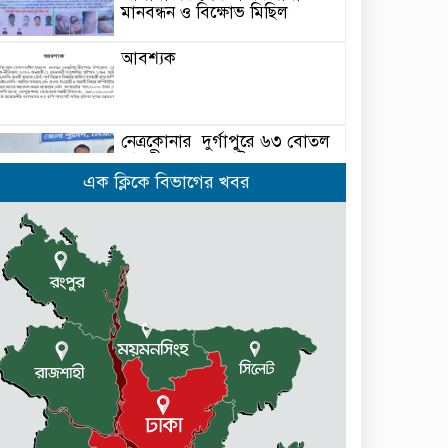
মানবন্ধন ও বিক্ষোভ মিছিল
আবশ্যক
নেত্রকোনার দুর্গাপুরে ৬৩ বোতল
ভারতীয় মদসহ আটক -২
এক ক্লিকে বিভাগের খবর
কেন্দুয়ায় ফাইভ ব্রাদার্স সোশাল
ওয়েলফেয়ার এসোসিয়েশনের
উদ্যোগে বৃক্ষরোপণ কর্মসূচী
মোহনগঞ্জ উপজেলা স্বাস্থ্য কম্প্লেক্স
কর্মকর্তা ডা. মোমেনুল এর অকাল
মৃত্যু
নেত্রকোণায় মেরিট কেয়ার
অর্গানাইজেশনের উদ্যোগে ফ্রি
মেডিক্যাল ক্যাম্প অনুষ্ঠিত