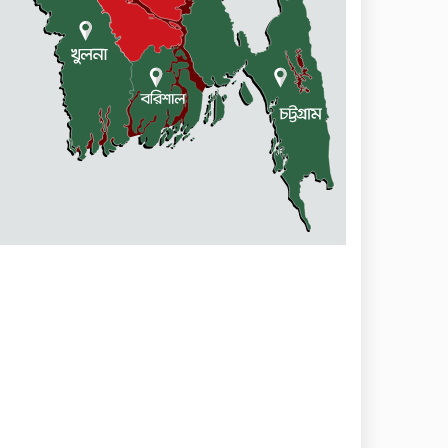
মোহনগঞ্জ স্বাস্থ্য কমপ্লেক্সের ১২ জন
ডাক্তারকে কৈফিয়ত তলব
বারহাট্টায় ৪৫টি ভারতীয় টায়ার
জব্দ, গ্রেফতার ১
মোহনগঞ্জ স্বাস্থ্য কমপ্লেক্সের
আউটডোর বন্ধ ॥ ৭ ডাক্তারকে
শোকজ