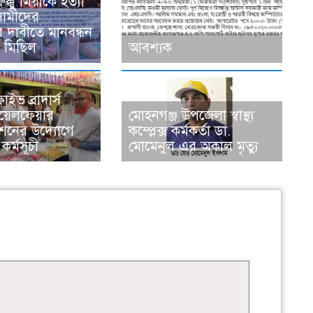
ুক্কু মিয়াকে হত্যা
সামীদের
র দাবীতে মানবন্ধন
ভ মিছিল
আবশ্যক
াইভ ব্রাদার্স
য়েলফেয়ার
মোহনগঞ্জ উপজেলা স্বাস্থ্য
শনের উদ্যোগে
কম্প্লেক্স কর্মকর্তা ডা.
কর্মসূচী
মোমেনুল এর অকাল মৃত্যু