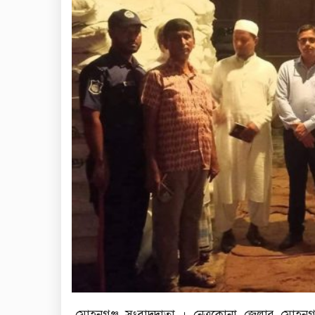
মোহনগঞ্জ সংবাদদাতা । নেত্রকোনা জেলার মোহনগঞ