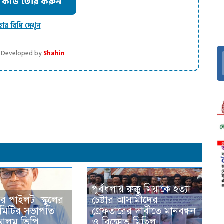
ার্ড তৈরি করুন
হার বিধি দেখুন
 | Developed by
Shahin
dly
পূর্বধলায় রুক্কু মিয়াকে হত্যা
ের পাইলট স্কুলের
চেষ্টার আসামীদের
িটির সভাপতি
গ্রেফতারের দাবীতে মানবন্ধন
র আলম ভিপি
ও বিক্ষোভ মিছিল