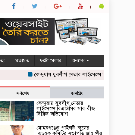
ত্য
মতামত
ফটো মেকার
অন্যান্য
কেন্দুয়ায় যুবলীগ নেতার লাইসেন্সে বিএডিসির সার-বীজ বি
সর্বশেষ
জনপ্রিয়
কেন্দুয়ায় যুবলীগ নেতার
লাইসেন্সে বিএডিসির সার-বীজ
বিক্রির অভিযোগ
মোহনগঞ্জের পাইলট স্কুলের
এডহক কমিটির সভাপতি জাহাঙ্গীর