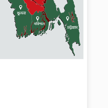
নেত্রকোণায় মেরিট কেয়ার
অর্গানাইজেশনের উদ্যোগে ফ্রি
মেডিক্যাল ক্যাম্প অনুষ্ঠিত
মোহনগঞ্জ স্বাস্থ্য কমপ্লেক্সের ১২ জন
ডাক্তারকে কৈফিয়ত তলব
বারহাট্টায় ৪৫টি ভারতীয় টায়ার
জব্দ, গ্রেফতার ১