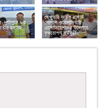
কেন্দুয়ায় ফাইভ ব্রাদার্স
র দুর্গাপুরে ৬৩
সোশাল ওয়েলফেয়ার
রতীয় মদসহ
এসোসিয়েশনের উদ্যোগে
বৃক্ষরোপণ কর্মসূচী