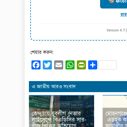
ফটো ক
ব্যব
Version 4.7
শেয়ার করুন:
Facebook
Twitter
Email
WhatsApp
PrintFrien
Share
এ জাতীয় আরও সংবাদ
কেন্দুয়ায় যুবলীগ নেতার
মোহনগঞ্জ
লাইসেন্সে বিএডিসির সার-
এডহক কম
বীজ বিক্রির অভিযোগ
জাহাঙ্গী