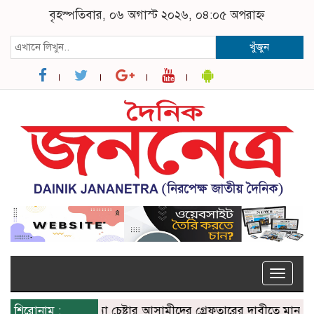
বৃহস্পতিবার, ০৬ অগাস্ট ২০২৬, ০৪:০৫ অপরাহ্ন
খুঁজুন
Toggle
naviga
 রুক্কু মিয়াকে হত্যা চেষ্টার আসামীদের গ্রেফতারের দাবীতে মানবন্ধন ও 
শিরোনাম :