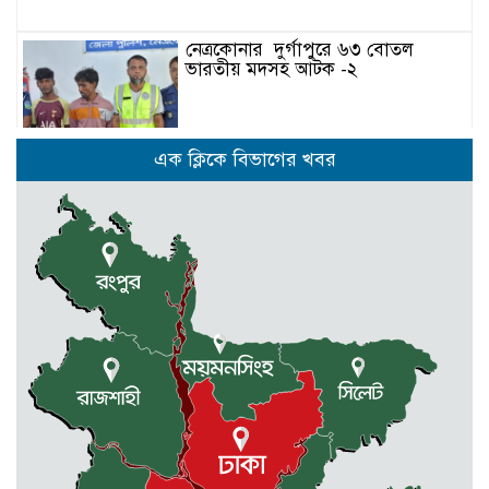
নেত্রকোনার দুর্গাপুরে ৬৩ বোতল
ভারতীয় মদসহ আটক -২
কেন্দুয়ায় ফাইভ ব্রাদার্স সোশাল
এক ক্লিকে বিভাগের খবর
ওয়েলফেয়ার এসোসিয়েশনের উদ্যোগে
বৃক্ষরোপণ কর্মসূচী
মোহনগঞ্জ উপজেলা স্বাস্থ্য কম্প্লেক্স
কর্মকর্তা ডা. মোমেনুল এর অকাল মৃত্যু
নেত্রকোণায় মেরিট কেয়ার
অর্গানাইজেশনের উদ্যোগে ফ্রি মেডিক্যাল
ক্যাম্প অনুষ্ঠিত
মোহনগঞ্জ স্বাস্থ্য কমপ্লেক্সের ১২ জন
ডাক্তারকে কৈফিয়ত তলব