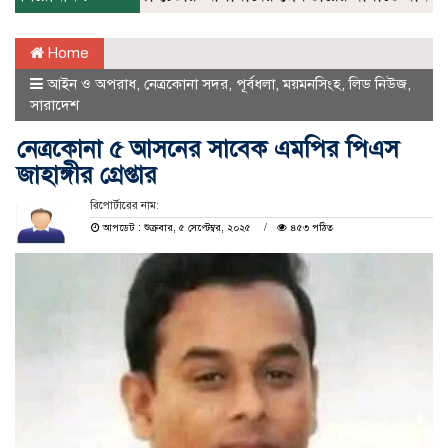
Home
আইন ও অপরাধ
,
নেত্রকোনা সদর
,
পূর্বধলা
,
ময়মনসিংহ
,
লিড নিউজ
,
সারাদেশ
নেত্রকোনা ৫ আসনের সাবেক এমপির পিএস
জাহাঙ্গীর গ্রেপ্তার
রিপোর্টারের নাম:
আপডেট : শুক্রবার, ৫ সেপ্টেম্বর, ২০২৫
৪৫৩ পঠিত