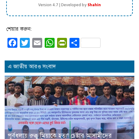
Version 4.7 | Developed by
Shahin
শেয়ার করুন:
Facebook
Twitter
Email
WhatsApp
PrintFriendly
Share
এ জাতীয় আরও সংবাদ
পূর্বধলায় রুক্কু মিয়াকে হত্যা চেষ্টার আসামীদের