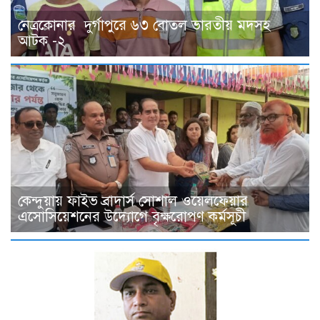
নেত্রকোনার দুর্গাপুরে ৬৩ বোতল ভারতীয় মদসহ
আটক -২
কেন্দুয়ায় ফাইভ ব্রাদার্স সোশাল ওয়েলফেয়ার
এসোসিয়েশনের উদ্যোগে বৃক্ষরোপণ কর্মসূচী