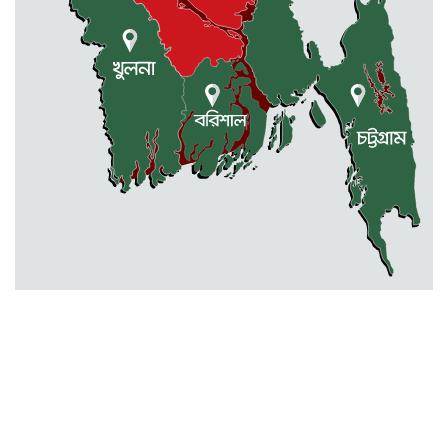
বারহাট্টায় ৪৫টি ভারতীয় টায়ার জব্দ,
গ্রেফতার ১
মোহনগঞ্জ স্বাস্থ্য কমপ্লেক্সের আউটডোর
বন্ধ ॥ ৭ ডাক্তারকে শোকজ
বিক্রয় করা হবে