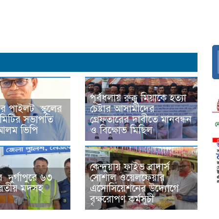
dly
পূর্বধলায় রুক্কু মিয়াকে হত্যা
ের পাইলট স্কুলের
চেষ্টার আসামীদের
িটির সভাপতি
গ্রেফতারের দাবীতে মানবন্ধন
র আলম ভিপি
ও বিক্ষোভ মিছিল
কেন্দুয়ায় ফাইভ ব্রাদার্স
র দুর্গাপুরে ৬৩
সোশাল ওয়েলফেয়ার
রতীয় মদসহ
এসোসিয়েশনের উদ্যোগে
বৃক্ষরোপণ কর্মসূচী