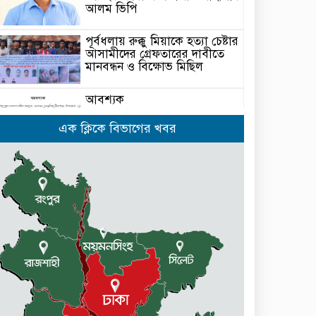
আলম ভিপি
পূর্বধলায় রুক্কু মিয়াকে হত্যা চেষ্টার
আসামীদের গ্রেফতারের দাবীতে
মানবন্ধন ও বিক্ষোভ মিছিল
আবশ্যক
এক ক্লিকে বিভাগের খবর
নেত্রকোনার দুর্গাপুরে ৬৩ বোতল
ভারতীয় মদসহ আটক -২
কেন্দুয়ায় ফাইভ ব্রাদার্স সোশাল
ওয়েলফেয়ার এসোসিয়েশনের
উদ্যোগে বৃক্ষরোপণ কর্মসূচী
মোহনগঞ্জ উপজেলা স্বাস্থ্য কম্প্লেক্স
কর্মকর্তা ডা. মোমেনুল এর অকাল
মৃত্যু