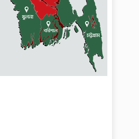
নেত্রকোণায় মেরিট কেয়ার
অর্গানাইজেশনের উদ্যোগে ফ্রি
মেডিক্যাল ক্যাম্প অনুষ্ঠিত
মোহনগঞ্জ স্বাস্থ্য কমপ্লেক্সের ১২ জন
ডাক্তারকে কৈফিয়ত তলব
বারহাট্টায় ৪৫টি ভারতীয় টায়ার
জব্দ, গ্রেফতার ১