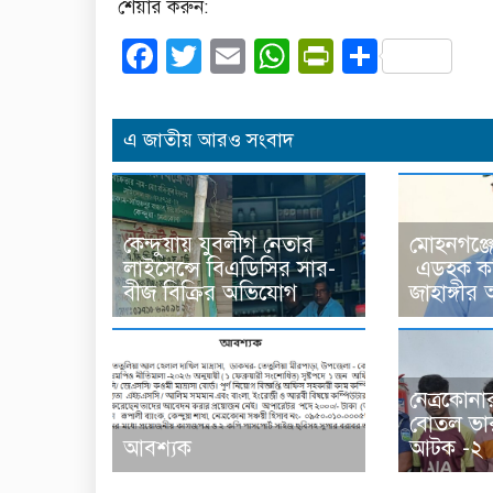
শেয়ার করুন:
Facebook
Twitter
Email
WhatsApp
PrintFrien
Share
এ জাতীয় আরও সংবাদ
কেন্দুয়ায় যুবলীগ নেতার
মোহনগঞ্জ
লাইসেন্সে বিএডিসির সার-
এডহক কম
বীজ বিক্রির অভিযোগ
জাহাঙ্গী
নেত্রকোনা
বোতল ভা
আবশ্যক
আটক -২