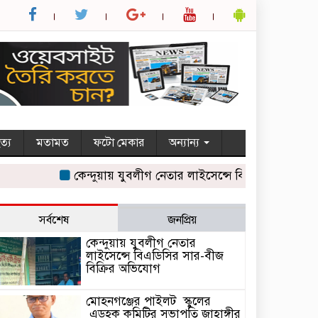
ত্য
মতামত
ফটো মেকার
অন্যান্য
কেন্দুয়ায় যুবলীগ নেতার লাইসেন্সে বিএডিসির সার-বীজ বিক
সর্বশেষ
জনপ্রিয়
কেন্দুয়ায় যুবলীগ নেতার
লাইসেন্সে বিএডিসির সার-বীজ
বিক্রির অভিযোগ
মোহনগঞ্জের পাইলট স্কুলের
এডহক কমিটির সভাপতি জাহাঙ্গীর