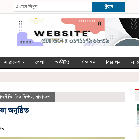
খুঁজুন
সারাদেশ
খেলা
অর্থনীতি
শিক্ষাঙ্গন
বিজ্ঞাপন
সাহি
াজনীতি
,
লিড নিউজ
,
সারাদেশ
 অনুষ্ঠিত
িত