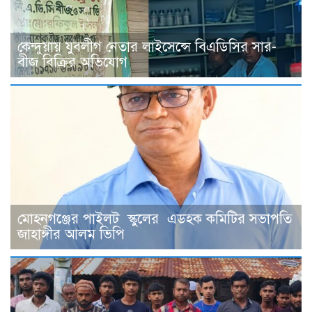
কেন্দুয়ায় যুবলীগ নেতার লাইসেন্সে বিএডিসির সার-
বীজ বিক্রির অভিযোগ
মোহনগঞ্জের পাইলট স্কুলের এডহক কমিটির সভাপতি
জাহাঙ্গীর আলম ভিপি