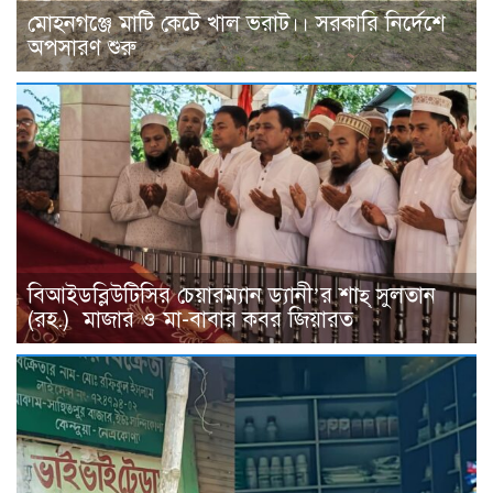
মোহনগঞ্জে মাটি কেটে খাল ভরাট।। সরকারি নির্দেশে
অপসারণ শুরু
বিআইডব্লিউটিসির চেয়ারম্যান ড্যানী’র শাহ্ সুলতান
(রহ.) মাজার ও মা-বাবার কবর জিয়ারত