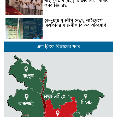
শাহ্ সুলতান (রহ.) মাজার ও মা-বাবার
কবর জিয়ারত
কেন্দুয়ায় যুবলীগ নেতার লাইসেন্সে
বিএডিসির সার-বীজ বিক্রির অভিযোগ
মোহনগঞ্জের পাইলট স্কুলের এডহক
এক ক্লিকে বিভাগের খবর
কমিটির সভাপতি জাহাঙ্গীর আলম ভিপি
পূর্বধলায় রুক্কু মিয়াকে হত্যা চেষ্টার
আসামীদের গ্রেফতারের দাবীতে মানবন্ধন
ও বিক্ষোভ মিছিল
আবশ্যক