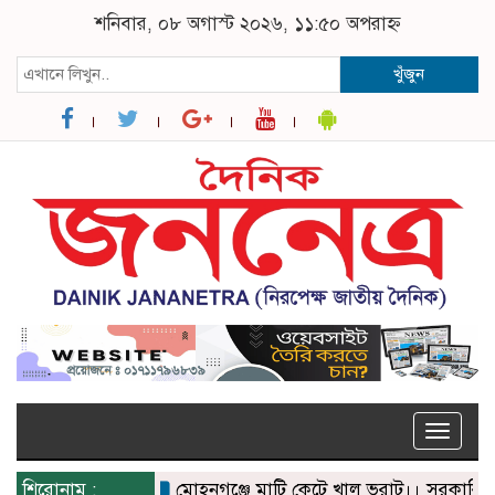
শনিবার, ০৮ অগাস্ট ২০২৬, ১১:৫০ অপরাহ্ন
খুঁজুন
Toggle
naviga
শিরোনাম :
মোহনগঞ্জে মাটি কেটে খাল ভরাট।। সরকারি নির্দেশ