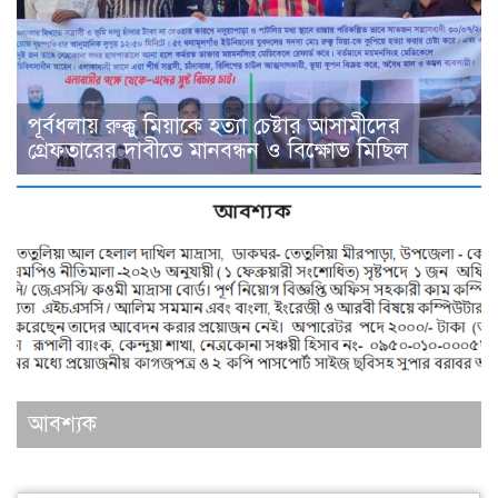
পূর্বধলায় রুক্কু মিয়াকে হত্যা চেষ্টার আসামীদের
গ্রেফতারের দাবীতে মানবন্ধন ও বিক্ষোভ মিছিল
আবশ্যক