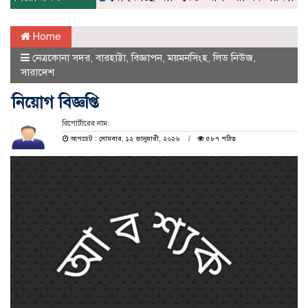
Home
নেত্রকোনা সদর
,
বারহাট্টা
,
বিজ্ঞাপন
,
ময়মনসিংহ
,
লিড নিউজ
,
সারাদেশ
নিয়োগ বিজ্ঞপ্তি
রিপোর্টারের নাম:
আপডেট : সোমবার, ১২ জানুয়ারী, ২০২৬
৫৮৭ পঠিত