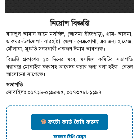
নিয়োগ বিজ্ঞপ্তি
বায়তুল আমান জামে মসজিদ, (আসমা ব্রীজপাড়), গ্রাম- আসমা,
ডাকঘর+উপজেলা- বারহাট্টা, জেলা- নেত্রকোণা, এর জন্য হাফেজ,
মৌলানা, মুফতি সনদধারী একজন ঈমাম আবশ্যক।
বিজ্ঞপ্তি প্রকাশের ১০ দিনের মধ্যে মসজিদ কমিটির সভাপতি
বরাবরে মোবাইল নম্বরসহ আবেদন করার জন্য বলা হইল। বেতন
আলোচনা সাপেক্ষে।
সভাপতি
মোবাইলঃ ০১৭১৬-০১৯৫৬৫, ০১৭৩৫৮৮১১৯৭
ফটো কার্ড তৈরি করুন
ব্যবহার বিধি দেখুন