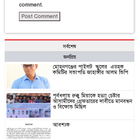
comment.
সর্বশেষ
জনপ্রিয়
মোহনগঞ্জের পাইলট স্কুলের এডহক
কমিটির সভাপতি জাহাঙ্গীর আলম ভিপি
পূর্বধলায় রুক্কু মিয়াকে হত্যা চেষ্টার
আসামীদের গ্রেফতারের দাবীতে মানবন্ধন
ও বিক্ষোভ মিছিল
আবশ্যক