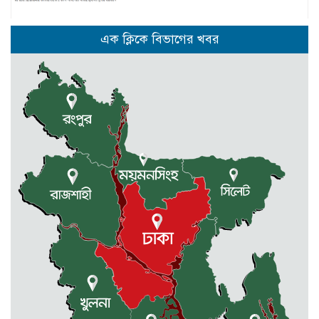
নেত্রকোনার দুর্গাপুরে ৬৩ বোতল
এক ক্লিকে বিভাগের খবর
ভারতীয় মদসহ আটক -২
কেন্দুয়ায় ফাইভ ব্রাদার্স সোশাল
ওয়েলফেয়ার এসোসিয়েশনের উদ্যোগে
বৃক্ষরোপণ কর্মসূচী
মোহনগঞ্জ উপজেলা স্বাস্থ্য কম্প্লেক্স
কর্মকর্তা ডা. মোমেনুল এর অকাল মৃত্যু
নেত্রকোণায় মেরিট কেয়ার
অর্গানাইজেশনের উদ্যোগে ফ্রি মেডিক্যাল
ক্যাম্প অনুষ্ঠিত
মোহনগঞ্জ স্বাস্থ্য কমপ্লেক্সের ১২ জন
ডাক্তারকে কৈফিয়ত তলব