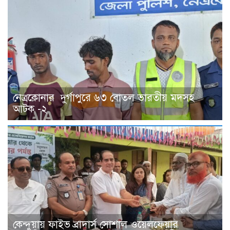
নেত্রকোনার দুর্গাপুরে ৬৩ বোতল ভারতীয় মদসহ
আটক -২
কেন্দুয়ায় ফাইভ ব্রাদার্স সোশাল ওয়েলফেয়ার