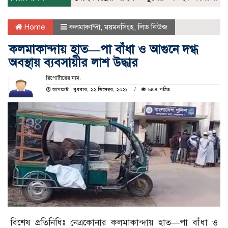
Home
কলমাকান্দা
,
ময়মনসিংহ
,
লিড নিউজ
কলমাকান্দায় হাত—পা বাঁধা ও আগুনে দগ্ধ
অবস্থায় ব্যবসায়ীর লাশ উদ্ধার
রিপোর্টারের নাম:
আপডেট : বুধবার, ২২ ডিসেম্বর, ২০২১
৬৪৪ পঠিত
বিশেষ প্রতিনিধিঃ নেত্রকোনার কলমাকান্দায় হাত—পা বাঁধা ও