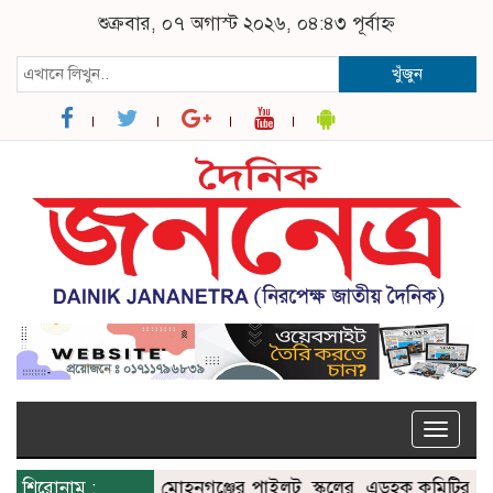
শুক্রবার, ০৭ অগাস্ট ২০২৬, ০৪:৪৩ পূর্বাহ্ন
খুঁজুন
Toggle
naviga
শিরোনাম :
মোহনগঞ্জের পাইলট স্কুলের এডহক কমিটির সভাপতি 