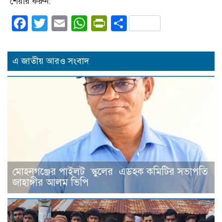
শেয়ার করুন:
Facebook
Twitter
Email
WhatsApp
PrintFriendly
Share
এ জাতীয় আরও সংবাদ
মোহনগঞ্জের পাইলট স্কুলের এডহক কমিটির সভাপতি
জাহাঙ্গীর আলম ভিপি