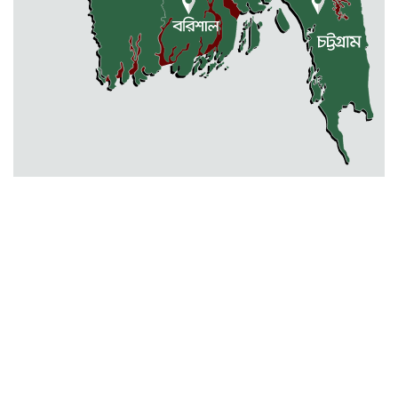
বারহাট্টায় ৪৫টি ভারতীয় টায়ার জব্দ,
গ্রেফতার ১
মোহনগঞ্জ স্বাস্থ্য কমপ্লেক্সের আউটডোর
বন্ধ ॥ ৭ ডাক্তারকে শোকজ