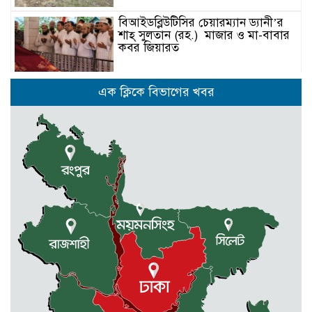
বিআইডব্লিউটিসির চেয়ারম্যান ড্যানী’র
শাহ্ সুলতান (রহ.) মাজার ও মা-বাবার
কবর জিয়ারত
কেন্দুয়ায় যুবলীগ নেতার লাইসেন্সে
এক ক্লিকে বিভাগের খবর
বিএডিসির সার-বীজ বিক্রির অভিযোগ
মোহনগঞ্জের পাইলট স্কুলের এডহক
কমিটির সভাপতি জাহাঙ্গীর আলম ভিপি
পূর্বধলায় রুক্কু মিয়াকে হত্যা চেষ্টার
আসামীদের গ্রেফতারের দাবীতে মানবন্ধন
ও বিক্ষোভ মিছিল
আবশ্যক