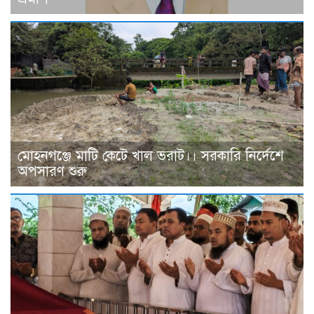
মোহনগঞ্জে মাটি কেটে খাল ভরাট।। সরকারি নির্দেশে
অপসারণ শুরু