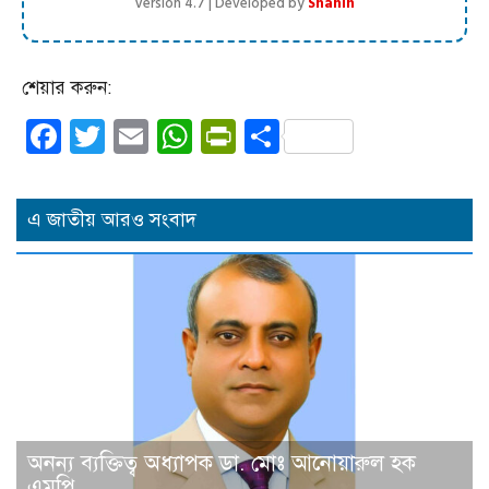
Version 4.7 | Developed by
Shahin
শেয়ার করুন:
Facebook
Twitter
Email
WhatsApp
PrintFriendly
Share
এ জাতীয় আরও সংবাদ
অনন্য ব্যক্তিত্ব অধ্যাপক ডা. মোঃ আনোয়ারুল হক
এমপি