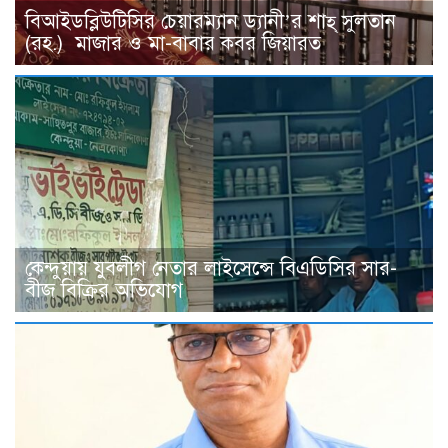
বিআইডব্লিউটিসির চেয়ারম্যান ড্যানী’র শাহ্ সুলতান
(রহ.) মাজার ও মা-বাবার কবর জিয়ারত
কেন্দুয়ায় যুবলীগ নেতার লাইসেন্সে বিএডিসির সার-
বীজ বিক্রির অভিযোগ