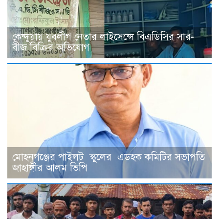
কেন্দুয়ায় যুবলীগ নেতার লাইসেন্সে বিএডিসির সার-
বীজ বিক্রির অভিযোগ
মোহনগঞ্জের পাইলট স্কুলের এডহক কমিটির সভাপতি
জাহাঙ্গীর আলম ভিপি