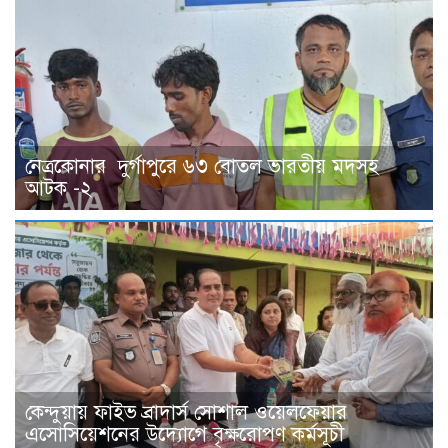
নেত্রকোনার দুর্গাপুরে ৬৩ বোতল ভারতীয় মদসহ
আটক -২
কেন্দুয়ায় ফাইভ ব্রাদার্স সোশাল ওয়েলফেয়ার
এসোসিয়েশনের উদ্যোগে বৃক্ষরোপণ কর্মসূচী