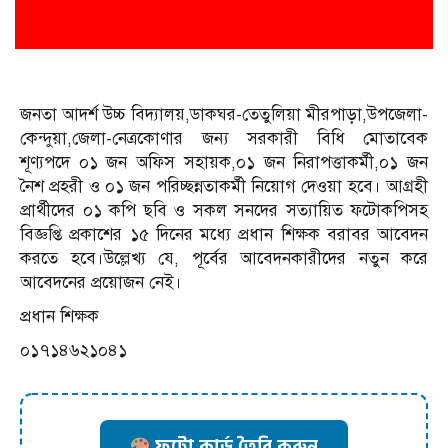
জনতা আদর্শ উচ্চ বিদ্যালয়,ডাকঘর-তেতুলিয়া মীরপাড়া,উপজেলা-
কেন্দুয়া,জেলা-নেত্রকোণার জন্য সরকারী বিধি মোতাবেক
শূণ্যপদে ০১ জন অফিস সহায়ক,০১ জন নিরাপত্তাকর্মী,০১ জন
নৈশ প্রহরী ও ০১ জন পরিচ্ছন্নতাকর্মী নিয়োগ দেওয়া হবে। আগ্রহী
প্রার্থীদের ০১ কপি ছবি ও সকল সনদের সত্যায়িত ফটোকপিসহ
বিজ্ঞপ্তি প্রকাশের ১৫ দিনের মধ্যে প্রধান শিক্ষক বরাবর আবেদন
করতে হবে।উল্লেখ্য যে, পূর্বের আবেদনকারীদের নতুন করে
আবেদনের প্রয়োজন নেই।
প্রধান শিক্ষক
০১৭১৪৬২১০৪১
ফটো কার্ড তৈরি করুন