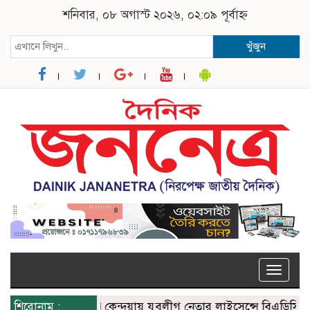
শনিবার, ০৮ অগাস্ট ২০২৬, ০২:০৯ পূর্বাহ্ন
খুঁজুন
Toggle
naviga
শিরোনাম :
কেন্দুয়ায় যুবলীগ নেতার লাইসেন্সে বিএডিসির সার