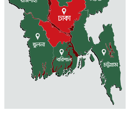
বৃক্ষরোপণ কর্মসূচী
মোহনগঞ্জ উপজেলা স্বাস্থ্য কম্প্লেক্স
কর্মকর্তা ডা. মোমেনুল এর অকাল মৃত্যু
নেত্রকোণায় মেরিট কেয়ার
অর্গানাইজেশনের উদ্যোগে ফ্রি মেডিক্যাল
ক্যাম্প অনুষ্ঠিত
মোহনগঞ্জ স্বাস্থ্য কমপ্লেক্সের ১২ জন
ডাক্তারকে কৈফিয়ত তলব
বারহাট্টায় ৪৫টি ভারতীয় টায়ার জব্দ,
গ্রেফতার ১