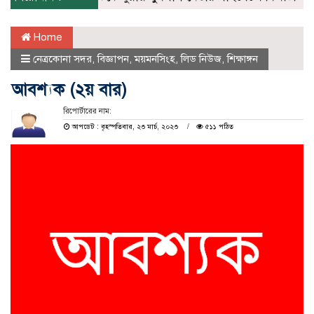
Home
নেত্রকোনা সদর
,
বিজ্ঞাপন
,
ময়মনসিংহ
,
লিড নিউজ
,
শিক্ষাঙ্গন
আবশ্যক (২য় বার)
রিপোর্টারের নাম:
আপডেট : বৃহস্পতিবার, ২৩ মার্চ, ২০২৩
৫১১ পঠিত