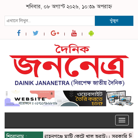
শনিবার, ০৮ অগাস্ট ২০২৬, ১০:৩৯ অপরাহ্ন
খুঁজুন
Toggle
naviga
শিরোনাম :
মোহনগঞ্জে মাটি কেটে খাল ভরাট।। সরকারি নির্দেশে অ