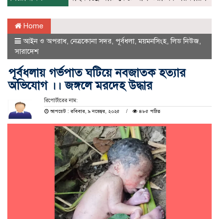
Home
আইন ও অপরাধ
,
নেত্রকোনা সদর
,
পূর্বধলা
,
ময়মনসিংহ
,
লিড নিউজ
,
সারাদেশ
পূর্বধলায় গর্ভপাত ঘটিয়ে নবজাতক হত্যার
অভিযোগ ।। জঙ্গলে মরদেহ উদ্ধার
রিপোর্টারের নাম:
আপডেট : রবিবার, ৯ নভেম্বর, ২০২৫
৪৮৫ পঠিত