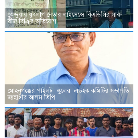
কেন্দুয়ায় যুবলীগ নেতার লাইসেন্সে বিএডিসির সার-
বীজ বিক্রির অভিযোগ
মোহনগঞ্জের পাইলট স্কুলের এডহক কমিটির সভাপতি
জাহাঙ্গীর আলম ভিপি