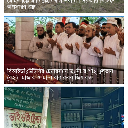
মোহনগঞ্জে মাটি কেটে খাল ভরাট।। সরকারি নির্দেশে
অপসারণ শুরু
বিআইডব্লিউটিসির চেয়ারম্যান ড্যানী’র শাহ্ সুলতান
(রহ.) মাজার ও মা-বাবার কবর জিয়ারত