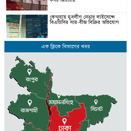
কবর জিয়ারত
কেন্দুয়ায় যুবলীগ নেতার লাইসেন্সে
বিএডিসির সার-বীজ বিক্রির অভিযোগ
মোহনগঞ্জের পাইলট স্কুলের এডহক
এক ক্লিকে বিভাগের খবর
কমিটির সভাপতি জাহাঙ্গীর আলম ভিপি
পূর্বধলায় রুক্কু মিয়াকে হত্যা চেষ্টার
আসামীদের গ্রেফতারের দাবীতে মানবন্ধন
ও বিক্ষোভ মিছিল
আবশ্যক
নেত্রকোনার দুর্গাপুরে ৬৩ বোতল