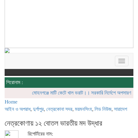
Toggle
navigat
শিরোনাম :
মোহনগঞ্জে মাটি কেটে খাল ভরাট।। সরকারি নির্দেশে অপসারণ শুরু
বিআইডব
Home
আইন ও অপরাধ
,
দুর্গাপুর
,
নেত্রকোনা সদর
,
ময়মনসিংহ
,
লিড নিউজ
,
সারাদেশ
নেত্রকোণায় ১২ বোতল ভারতীয় মদ উদ্ধার
রিপোর্টারের নাম: