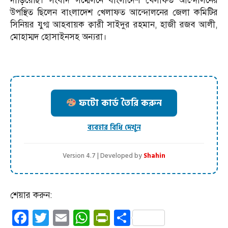
দাঁড়িয়েছি। সংবাদ সম্মেলনে বাংলাদেশ খেলাফত আন্দোলনের
উপস্থিত ছিলেন বাংলাদেশ খেলাফত আন্দোলনের জেলা কমিটির
সিনিয়র যুগ্ম আহবায়ক ক্বারী সাইদুর রহমান, হাজী রজব আলী,
মোহাম্মদ হোসাইনসহ অন্যরা।
ফটো কার্ড তৈরি করুন
ব্যবহার বিধি দেখুন
Version 4.7 | Developed by
Shahin
শেয়ার করুন:
Facebook
Twitter
Email
WhatsApp
PrintFriendly
Share