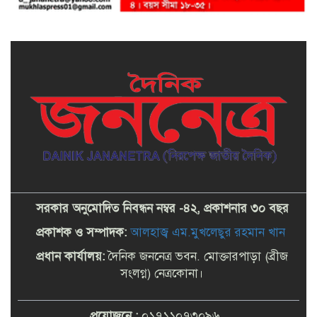
সরকার অনুমোদিত নিবন্ধন নম্বর -৪২, প্রকাশনার ৩০ বছর
প্রকাশক ও সম্পাদক:
আলহাজ্ব এম.মুখলেছুর রহমান খান
প্রধান কার্যালয়:
দৈনিক জননেত্র ভবন. মোক্তারপাড়া (ব্রীজ
সংলগ্ন) নেত্রকোনা।
প্রয়োজনে :
০১৭১১০৭৩০৯৬