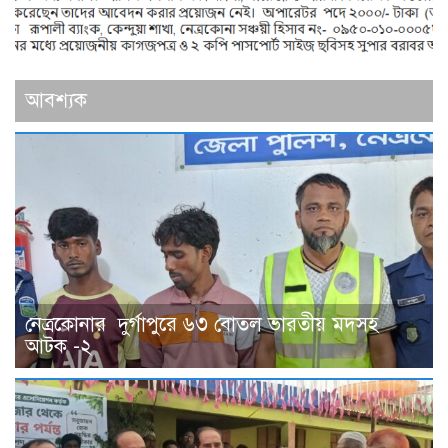
আবশ্যক
নেত্রকোনার দুর্গাপুরে ৬৩ বোতল ভারতীয় মদসহ
আটক -২