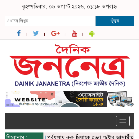
বৃহস্পতিবার, ০৬ অগাস্ট ২০২৬, ০১:১৮ অপরাহ্ন
খুঁজুন
Toggle
naviga
শিরোনাম :
পূর্বধলায় রুক্কু মিয়াকে হত্যা চেষ্টার আসামীদের গ্র