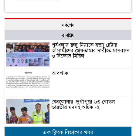
সর্বশেষ
জনপ্রিয়
পূর্বধলায় রুক্কু মিয়াকে হত্যা চেষ্টার
আসামীদের গ্রেফতারের দাবীতে মানবন্ধন
ও বিক্ষোভ মিছিল
আবশ্যক
নেত্রকোনার দুর্গাপুরে ৬৩ বোতল
ভারতীয় মদসহ আটক -২
কেন্দুয়ায় ফাইভ ব্রাদার্স সোশাল
এক ক্লিকে বিভাগের খবর
ওয়েলফেয়ার এসোসিয়েশনের উদ্যোগে