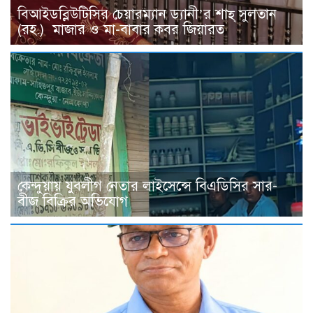
বিআইডব্লিউটিসির চেয়ারম্যান ড্যানী’র শাহ্ সুলতান
(রহ.) মাজার ও মা-বাবার কবর জিয়ারত
কেন্দুয়ায় যুবলীগ নেতার লাইসেন্সে বিএডিসির সার-
বীজ বিক্রির অভিযোগ