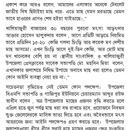
প্রকাশ করে আরও বলেন, আমাদের এলাকার অনেকে টেবলেট
জাতীয় বিষ ছিটাইয়া মাছ ধরে- এতে মাছ যেমন মরতাছে তেমন
ভাবে হাওরের প্রাণও শেষ হইয়া যাইতাছে।,”
খালিয়াজুরী বাজারের ৩০ বছরের পুরনো মৎস্য আড়ৎদার
আক্তার হোসেন তালুকদার বলেন , আগে প্রতিটি আড়তে নিয়মিত
ভাবে প্রতিদিন ১৫-২০ কেজি গলদা চিংড়ি আর কয়েক মণ দেশীয়
মাছ আসতো। এখন চিংড়ি আসে দুই-তিন কেজি, আর মোট মাছ
মণ খানেকের বেশি হয় না ।স্থানীয় সাংবাদিক, ও খালিয়াজুরী
উপজেলা প্রেসক্লাবের সাবেক সভাপতি মো. মহসিন মিয়া বলেন,
এখানকার জলাশয়ে নিষিদ্ধ উপায়ে অবাধে মাছ ধরা হলেও তেমন
কোন আইনি ব্যবস্থা নেয়া হয় না।,”
সচেতনতা বৃদ্ধিতেও নেই তেমন কোন পদক্ষেপ। উপজেলা
বিএনপি সভাপতি ও গাজিপুর ইউনিয়নে চেয়ারম্যান আব্দুর রউফ
স্বাধীন বলেন , অত্র উপজেলার মাছের প্রজনন বৃদ্ধি করতে হলে
এপ্রিল হতে জুন পর্যন্ত মাছ ধরা বন্ধ রাখতে হবে, প্রয়োজনে নিবন্ধন
ভুক্ত জেলেদেরকে মাসিক ভাতা দিতে হবে এবং অবৈধভাবে মৎস
আহরনের জন্য আইনি পদক্ষেপও গ্রহণ করতে হবে। উপজেলার
জলাশয়গুলো ধীরে ধীরে ভরাট হয়ে মাছের প্রজনন ক্ষেত্র সংকুচিত