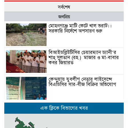
সর্বশেষ
জনপ্রিয়
মোহনগঞ্জে মাটি কেটে খাল ভরাট।।
সরকারি নির্দেশে অপসারণ শুরু
বিআইডব্লিউটিসির চেয়ারম্যান ড্যানী’র
শাহ্ সুলতান (রহ.) মাজার ও মা-বাবার
কবর জিয়ারত
কেন্দুয়ায় যুবলীগ নেতার লাইসেন্সে
বিএডিসির সার-বীজ বিক্রির অভিযোগ
মোহনগঞ্জের পাইলট স্কুলের এডহক
এক ক্লিকে বিভাগের খবর
কমিটির সভাপতি জাহাঙ্গীর আলম ভিপি