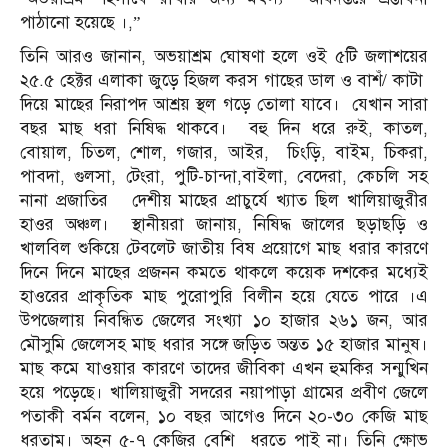
পাঠানো হয়েছে ।,”
তিনি আরও জানান, অভয়াশ্রম ঘোষণা হলে ওই ৫টি জলাশয়ের
২৫.৫ হেক্টর এলাকা জুড়ে হিজল করস গাছের ডাল ও বাশঁ/ কাটা
দিয়ে মাছের নিরাপদ আশ্রয় স্থল গড়ে তোলা যাবে। যেখান সারা
বছর মাছ ধরা নিষিদ্ধ থাকবে। বহু দিন ধরে রুই, কাতল,
বোয়াল, চিতল, শোল, গজার, আইর, চিংড়ি, বাইম, চিকরা,
পাবদা, গুলসা, টেংরা, পুটি-চান্দা,বাইলা, বেদেরা, কেচলি সহ
নানা প্রজাতির দেশীয় মাছের প্রাচুর্যে খ্যাত ছিল খালিয়াজুরীর
হাওর অঞ্চল। স্থানীয়রা জানায়, নিষিদ্ধ জালের ছড়াছড়ি ও
খালবিল শুকিয়ে টেবলেট জাতীয় বিষ প্রয়োগে মাছ ধরার কারণে
দিনে দিনে মাছের প্রজনন কমতে থাকলে কয়েক দশকের মধ্যেই
হাওরের প্রাকৃতিক মাছ পুরোপুরি বিলীন হয়ে যেতে পারে ।এ
উপজেলায় নিবন্ধিত জেলের সংখ্যা ১০ হাজার ২৬১ জন, আর
মৌসুমি জেলেসহ মাছ ধরার সঙ্গে জড়িত অন্তত ১৫ হাজার মানুষ।
মাছ কমে যাওয়ার কারণে তাদের জীবিকা এখন হুমকির সন্মুখিন
হয়ে পড়েছে। খালিয়াজুরী সদরের নয়াপাড়া গ্রামের প্রবীণ জেলে
পতাকী বর্মন বলেন, ১০ বছর আগেও দিনে ২০-৩০ কেজি মাছ
ধরতাম। অহন ৫-৭ কেজির বেশি ধরতে পাই না। তিনি ক্ষোভ