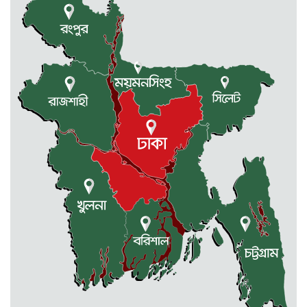
পূর্বধলায় রুক্কু মিয়াকে হত্যা চেষ্টার
আসামীদের গ্রেফতারের দাবীতে মানবন্ধন
ও বিক্ষোভ মিছিল
আবশ্যক
নেত্রকোনার দুর্গাপুরে ৬৩ বোতল
ভারতীয় মদসহ আটক -২
কেন্দুয়ায় ফাইভ ব্রাদার্স সোশাল
ওয়েলফেয়ার এসোসিয়েশনের উদ্যোগে
বৃক্ষরোপণ কর্মসূচী
মোহনগঞ্জ উপজেলা স্বাস্থ্য কম্প্লেক্স
কর্মকর্তা ডা. মোমেনুল এর অকাল মৃত্যু