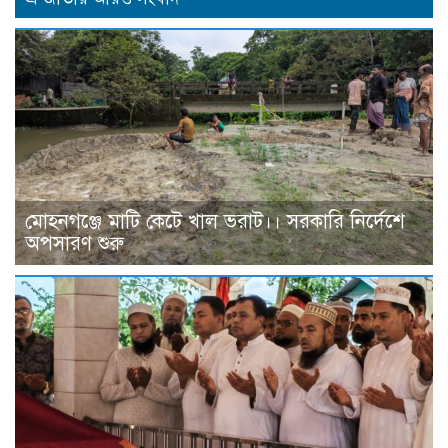
মোহনগঞ্জে মাটি কেটে খাল ভরাট।। সরকারি নির্দেশে
অপসারণ শুরু