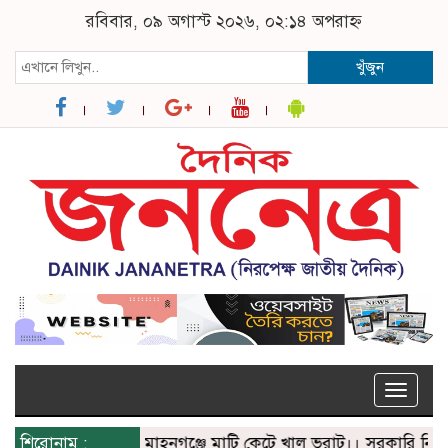
রবিবার, ০৯ অগাস্ট ২০২৬, ০২:১৪ অপরাহ্ন
খুঁজুন
Toggle
naviga
শিরোনাম :
মোহনগঞ্জে মাটি কেটে খাল ভরাট।। সরকারি নির্দেশে অপ