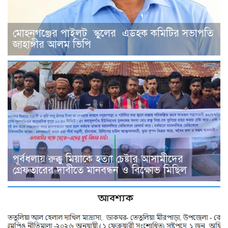
মোহনগঞ্জের পাইলট স্কুলের এডহক কমিটির সভাপতি
জাহাঙ্গীর আলম ভিপি
পূর্বধলায় রুক্কু মিয়াকে হত্যা চেষ্টার আসামীদের
গ্রেফতারের দাবীতে মানবন্ধন ও বিক্ষোভ মিছিল