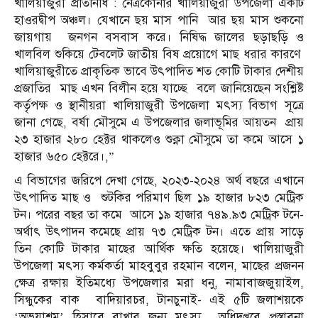
খালিয়াজুরী প্রতিনিধি : নেত্রকোনার খালিয়াজুরী উপজেলা একটি
হাওরদ্বীপ অঞ্চল। যেখানে ছয় মাস পানি আর ছয় মাস শুকনো
জায়গায় জনগন বসবাস করে। নিষিদ্ধ জালের ছড়াছড়ি ও
খালবিল শুকিয়ে টেবলেট জাতীয় বিষ প্রয়োগে মাছ ধরার কারণে
খালিয়াজুরীতে প্রাকৃতিক ভাবে উৎপাদিত শত কোটি টাকার দেশীয়
প্রজাতির মাছ এখন বিলীন হয়ে যাচ্ছে বলে জানিয়েছেন সংশ্লিষ্ট
কর্তৃপক্ষ ও স্থানীয়রা খালিয়াজুরী উপজেলা মৎস্য বিভাগ সূত্রে
জানা গেছে, বর্ষা মৌসুমে এ উপজেলার জলাভূমির আয়তন প্রায়
২৩ হাজার ২৮০ হেক্টর থাকলেও শুক্না মৌসুমে তা কমে আসে ১
হাজার ৬৫০ হেক্টরে।,”
এ বিভাগের জরিপে দেখা গেছে, ২০২৩-২০২৪ অর্থ বছরে এখানে
উৎপাদিত মাছ ও শুটকির পরিমাণ ছিল ১৯ হাজার ৮২৩ মেট্রিক
টন। পরের বছর তা কমে আসে ১৯ হাজার ৭৪৯.৯৩ মেট্রিক টনে-
অর্থাৎ উৎপাদন কমেছে প্রায় ৭৩ মেট্রিক টন। এতে প্রায় সাড়ে
তিন কোটি টাকার মাছের আর্থিক ক্ষতি হয়েছে। খালিয়াজুরী
উপজেলা মৎস্য কর্মকর্তা মাহবুবুর রহমান বলেন, মাছের প্রজনন
ক্ষেত্র রক্ষায় ইতিমধ্যে উপজেলার মরা ধনু, নামাবাজজুয়াইল,
সিন্ধুকের বাক বাদিয়ারচর, টানচুনাই- এই ৫টি জলাশয়কে
‘অভয়াশ্রম’ হিসাবে রাখার জন্য মৎস্য অধিদপ্তরে প্রস্তাবনা