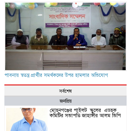
পাবনায় স্বতন্ত্র প্রার্থীর সমর্থকদের উপর হামলার অভিযোগ
সর্বশেষ
জনপ্রিয়
মোহনগঞ্জের পাইলট স্কুলের এডহক
কমিটির সভাপতি জাহাঙ্গীর আলম ভিপি