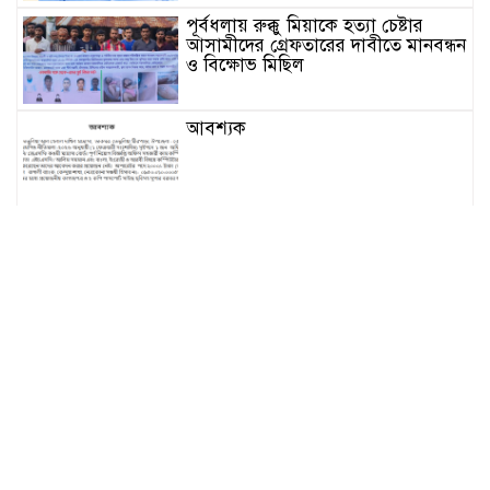
পূর্বধলায় রুক্কু মিয়াকে হত্যা চেষ্টার
আসামীদের গ্রেফতারের দাবীতে মানবন্ধন
ও বিক্ষোভ মিছিল
আবশ্যক
নেত্রকোনার দুর্গাপুরে ৬৩ বোতল
ভারতীয় মদসহ আটক -২
কেন্দুয়ায় ফাইভ ব্রাদার্স সোশাল
ওয়েলফেয়ার এসোসিয়েশনের উদ্যোগে
বৃক্ষরোপণ কর্মসূচী
মোহনগঞ্জ উপজেলা স্বাস্থ্য কম্প্লেক্স
কর্মকর্তা ডা. মোমেনুল এর অকাল মৃত্যু