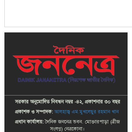
সরকার অনুমোদিত নিবন্ধন নম্বর -৪২, প্রকাশনার ৩০ বছর
প্রকাশক ও সম্পাদক:
আলহাজ্ব এম.মুখলেছুর রহমান খান
প্রধান কার্যালয়:
দৈনিক জননেত্র ভবন. মোক্তারপাড়া (ব্রীজ
সংলগ্ন) নেত্রকোনা।