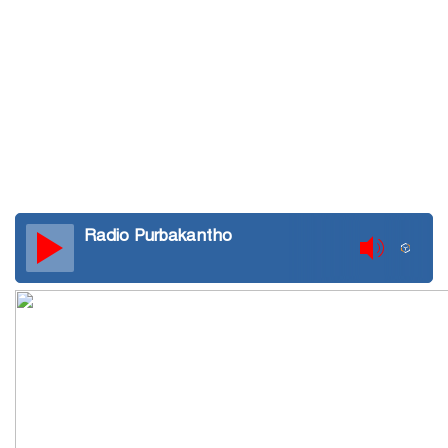
নেত্রকোণায় মেরিট কেয়ার
অর্গানাইজেশনের উদ্যোগে ফ্রি মেডিক্যাল
ক্যাম্প অনুষ্ঠিত
মোহনগঞ্জ স্বাস্থ্য কমপ্লেক্সের ১২ জন
ডাক্তারকে কৈফিয়ত তলব
Radio Purbakantho
বারহাট্টায় ৪৫টি ভারতীয় টায়ার জব্দ,
গ্রেফতার ১
মোহনগঞ্জ স্বাস্থ্য কমপ্লেক্সের আউটডোর
বন্ধ ॥ ৭ ডাক্তারকে শোকজ