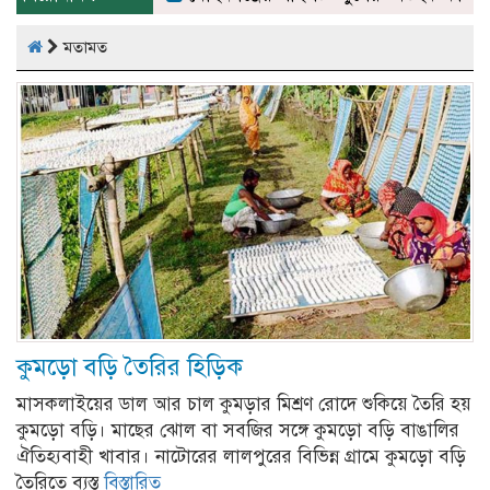
মতামত
কুমড়ো বড়ি তৈরির হিড়িক
মাসকলাইয়ের ডাল আর চাল কুমড়ার মিশ্রণ রোদে শুকিয়ে তৈরি হয়
কুমড়ো বড়ি। মাছের ঝোল বা সবজির সঙ্গে কুমড়ো বড়ি বাঙালির
ঐতিহ্যবাহী খাবার। নাটোরের লালপুরের বিভিন্ন গ্রামে কুমড়ো বড়ি
তৈরিতে ব্যস্ত
বিস্তারিত