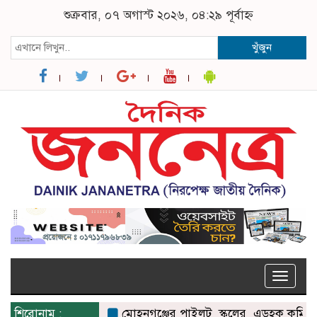
শুক্রবার, ০৭ অগাস্ট ২০২৬, ০৪:২৯ পূর্বাহ্ন
খুঁজুন
Toggle
naviga
শিরোনাম :
মোহনগঞ্জের পাইলট স্কুলের এডহক কমিটির স